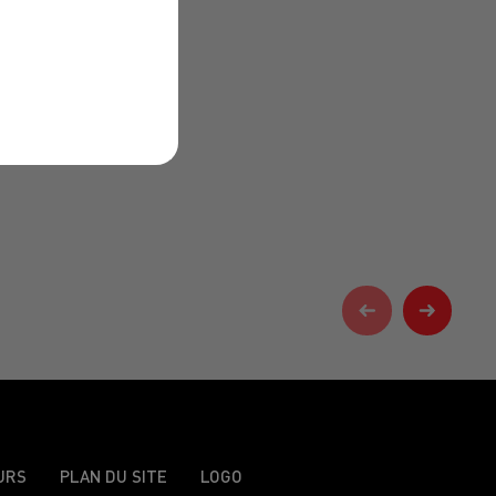
URS
PLAN DU SITE
LOGO