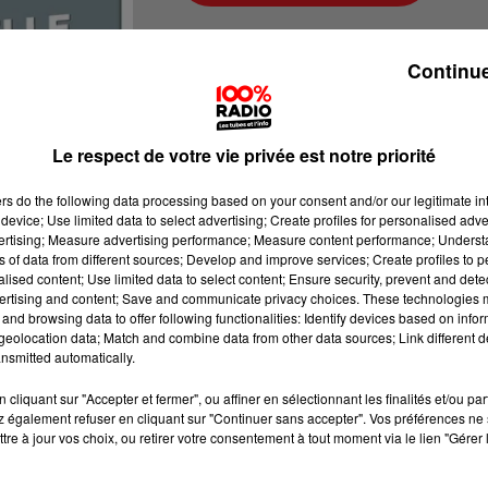
100%Radio
Continue
La balade du jour
Le respect de votre vie privée est notre priorité
ers
do the following data processing based on your consent and/or our legitimate int
device; Use limited data to select advertising; Create profiles for personalised adver
vertising; Measure advertising performance; Measure content performance; Unders
ns of data from different sources; Develop and improve services; Create profiles to 
alised content; Use limited data to select content; Ensure security, prevent and detect
ertising and content; Save and communicate privacy choices. These technologies
and browsing data to offer following functionalities: Identify devices based on infor
eolocation data; Match and combine data from other data sources; Link different de
nsmitted automatically.
cliquant sur "Accepter et fermer", ou affiner en sélectionnant les finalités et/ou pa
 également refuser en cliquant sur "Continuer sans accepter". Vos préférences ne 
tre à jour vos choix, ou retirer votre consentement à tout moment via le lien "Gérer 