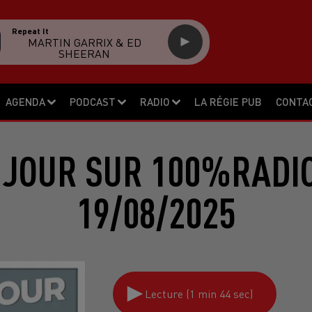
Repeat It
MARTIN GARRIX & ED
SHEERAN
AGENDA
PODCAST
RADIO
LA RÉGIE PUB
CONTA
 JOUR SUR 100%RADIO
19/08/2025
Lecture (1 min 44 sec)