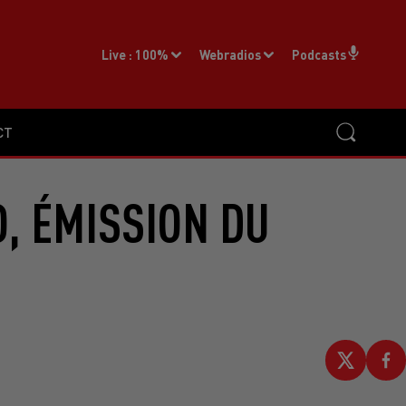
Live :
100%
Webradios
Podcasts
CT
, ÉMISSION DU