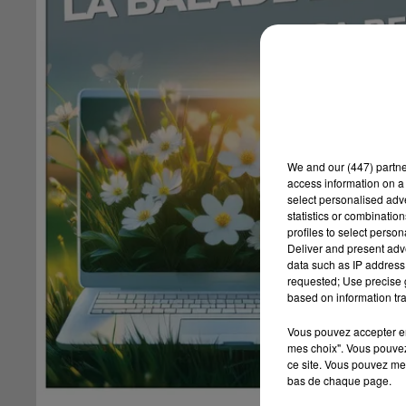
We and
our (447) partn
access information on a 
select personalised ad
statistics or combinatio
profiles to select person
Deliver and present adv
data such as IP address 
requested; Use precise g
based on information tra
Vous pouvez accepter en 
mes choix". Vous pouvez
ce site. Vous pouvez met
bas de chaque page.