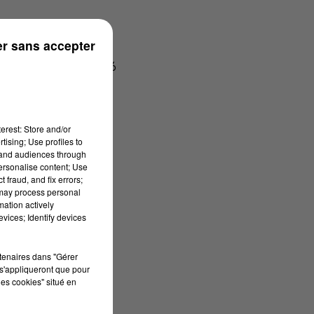
r sans accepter
mission du 06/07/2026
erest: Store and/or
tising; Use profiles to
tand audiences through
personalise content; Use
 fraud, and fix errors;
 may process personal
mation actively
vices; Identify devices
rtenaires dans "Gérer
s'appliqueront que pour
les cookies" situé en