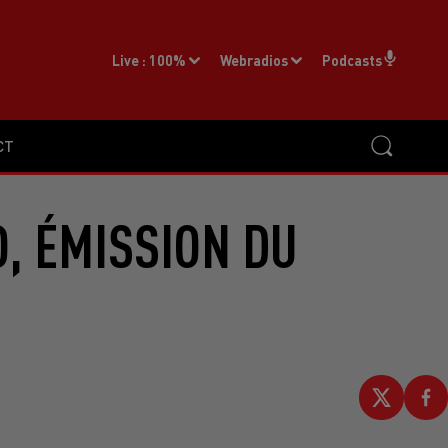
Live :
100%
Webradios
Podcasts
CT
, ÉMISSION DU