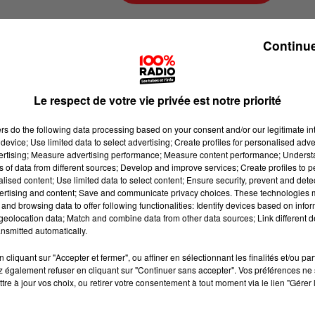
100%Radio
Continue
La balade du jour sur 100%radio, é
Le respect de votre vie privée est notre priorité
ers
do the following data processing based on your consent and/or our legitimate int
device; Use limited data to select advertising; Create profiles for personalised adver
vertising; Measure advertising performance; Measure content performance; Unders
ns of data from different sources; Develop and improve services; Create profiles to 
alised content; Use limited data to select content; Ensure security, prevent and detect
ertising and content; Save and communicate privacy choices. These technologies
and browsing data to offer following functionalities: Identify devices based on infor
eolocation data; Match and combine data from other data sources; Link different de
nsmitted automatically.
cliquant sur "Accepter et fermer", ou affiner en sélectionnant les finalités et/ou pa
 également refuser en cliquant sur "Continuer sans accepter". Vos préférences ne 
tre à jour vos choix, ou retirer votre consentement à tout moment via le lien "Gérer 