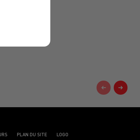
URS
PLAN DU SITE
LOGO