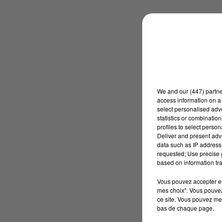
We and
our (447) partn
access information on a 
select personalised ad
statistics or combinatio
profiles to select person
Deliver and present adv
data such as IP address 
requested; Use precise g
based on information tra
Vous pouvez accepter en 
mes choix". Vous pouvez
ce site. Vous pouvez met
bas de chaque page.