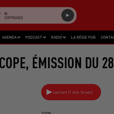
Dj
SOPRANO
AGENDA
PODCAST
RADIO
LA RÉGIE PUB
CONTA
COPE, ÉMISSION DU 28
Lecture (1 min 16 sec)
100%