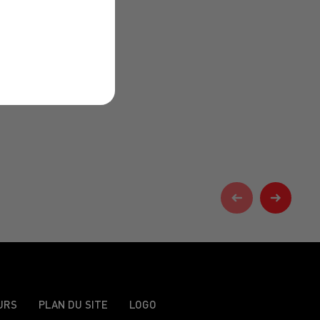
URS
PLAN DU SITE
LOGO