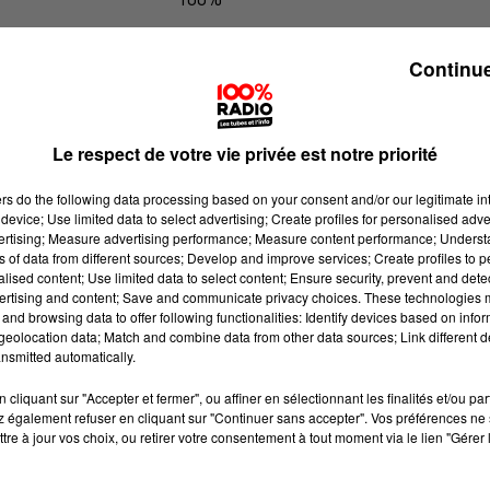
L'horoscope 100% radio
Continue
Le respect de votre vie privée est notre priorité
ers
do the following data processing based on your consent and/or our legitimate int
device; Use limited data to select advertising; Create profiles for personalised adver
vertising; Measure advertising performance; Measure content performance; Unders
ns of data from different sources; Develop and improve services; Create profiles to 
alised content; Use limited data to select content; Ensure security, prevent and detect
ertising and content; Save and communicate privacy choices. These technologies
and browsing data to offer following functionalities: Identify devices based on infor
eolocation data; Match and combine data from other data sources; Link different de
nsmitted automatically.
cliquant sur "Accepter et fermer", ou affiner en sélectionnant les finalités et/ou pa
 également refuser en cliquant sur "Continuer sans accepter". Vos préférences ne 
tre à jour vos choix, ou retirer votre consentement à tout moment via le lien "Gérer 