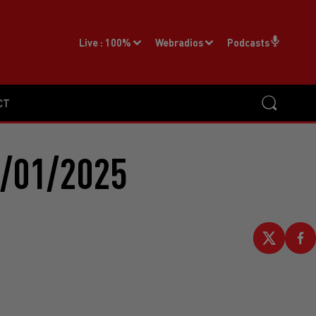
Live :
100%
Webradios
Podcasts
CT
/01/2025