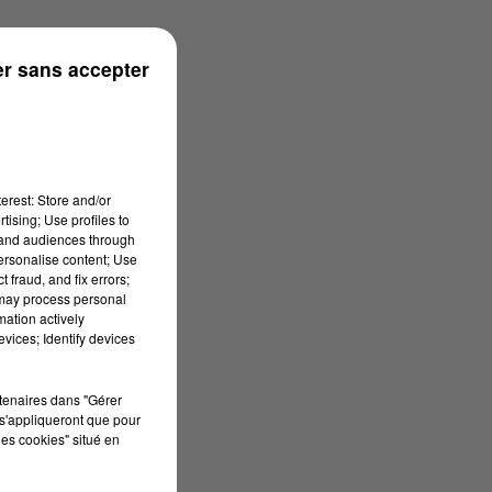
r sans accepter
erest: Store and/or
tising; Use profiles to
tand audiences through
personalise content; Use
 fraud, and fix errors;
 may process personal
mation actively
vices; Identify devices
rtenaires dans "Gérer
s'appliqueront que pour
les cookies" situé en