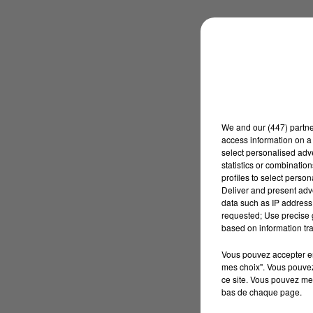
We and
our (447) partn
access information on a 
select personalised ad
statistics or combinatio
profiles to select person
Deliver and present adv
data such as IP address 
requested; Use precise g
based on information tra
Vous pouvez accepter en 
mes choix". Vous pouvez
ce site. Vous pouvez met
bas de chaque page.