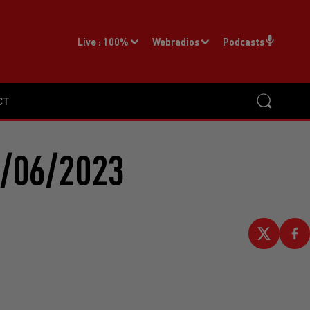
Live :
100%
Webradios
Podcasts
CT
/06/2023