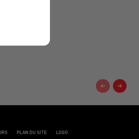
URS
PLAN DU SITE
LOGO