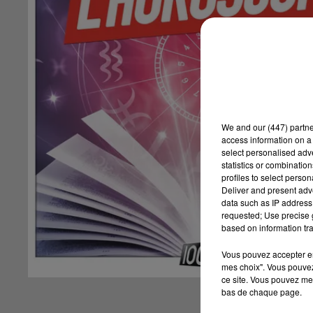
We and
our (447) partn
access information on a 
select personalised ad
statistics or combinatio
profiles to select person
Deliver and present adv
data such as IP address 
requested; Use precise g
based on information tra
Vous pouvez accepter en 
mes choix". Vous pouvez
ce site. Vous pouvez met
bas de chaque page.