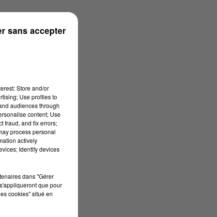
r sans accepter
erest: Store and/or
tising; Use profiles to
tand audiences through
personalise content; Use
 fraud, and fix errors;
 may process personal
mation actively
vices; Identify devices
rtenaires dans "Gérer
s'appliqueront que pour
les cookies" situé en