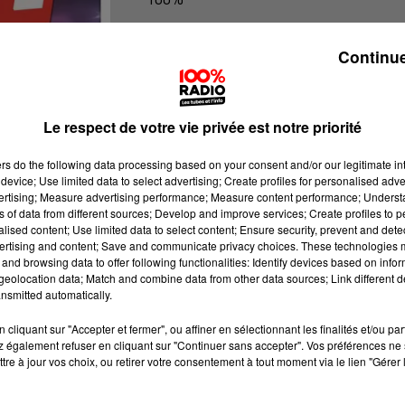
L'horoscope 100%
Continue
Le respect de votre vie privée est notre priorité
ers
do the following data processing based on your consent and/or our legitimate int
device; Use limited data to select advertising; Create profiles for personalised adver
vertising; Measure advertising performance; Measure content performance; Unders
ns of data from different sources; Develop and improve services; Create profiles to 
alised content; Use limited data to select content; Ensure security, prevent and detect
ertising and content; Save and communicate privacy choices. These technologies
and browsing data to offer following functionalities: Identify devices based on infor
eolocation data; Match and combine data from other data sources; Link different de
nsmitted automatically.
cliquant sur "Accepter et fermer", ou affiner en sélectionnant les finalités et/ou pa
 également refuser en cliquant sur "Continuer sans accepter". Vos préférences ne 
tre à jour vos choix, ou retirer votre consentement à tout moment via le lien "Gérer 