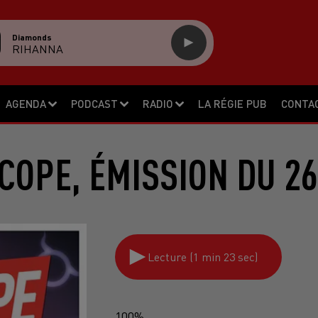
Diamonds
RIHANNA
AGENDA
PODCAST
RADIO
LA RÉGIE PUB
CONTA
COPE, ÉMISSION DU 26
Lecture (1 min 23 sec)
100%