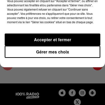
Vous pouvez accepter en cliquant sur "Accepter et fermer", ou affiner en
9 juin 2023 - 5 min 31 sec
sélectionnant les finalités et/ou partenaires dans "Gérer mes choix".
Vous pouvez également refuser en cliquant sur "Continuer sans
L'EXPERT MYRIAM RICHARD DU 09/06/2023
accepter". Vos préférences ne s'appliqueront que pour ce site. Vous
pouvez mettre à jour vos choix, ou retirer votre consentement à tout
moment via le lien "Gérer les cookies" situé en bas de chaque page.
LES EXPERTS DE WILFRIED,
MYRIAM RICHARD
Accepter et fermer
Gérer mes choix