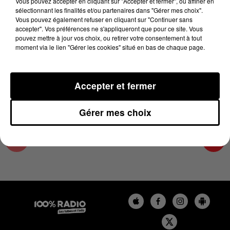
Vous pouvez accepter en cliquant sur "Accepter et fermer", ou affiner en
30 juin 2025 - 1 min 24 sec
sélectionnant les finalités et/ou partenaires dans "Gérer mes choix".
Vous pouvez également refuser en cliquant sur "Continuer sans
L'AGENDA DU TARN NORD DU 30/06/2025 À
accepter". Vos préférences ne s'appliqueront que pour ce site. Vous
11H01
pouvez mettre à jour vos choix, ou retirer votre consentement à tout
moment via le lien "Gérer les cookies" situé en bas de chaque page.
L'AGENDA DU TARN NORD
Accepter et fermer
Gérer mes choix