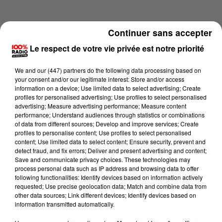
Continuer sans accepter
Le respect de votre vie privée est notre priorité
We and
our (447) partners
do the following data processing based on
your consent and/or our legitimate interest: Store and/or access
information on a device; Use limited data to select advertising; Create
profiles for personalised advertising; Use profiles to select personalised
advertising; Measure advertising performance; Measure content
performance; Understand audiences through statistics or combinations
of data from different sources; Develop and improve services; Create
profiles to personalise content; Use profiles to select personalised
content; Use limited data to select content; Ensure security, prevent and
Lecture (1 min 24 sec)
detect fraud, and fix errors; Deliver and present advertising and content;
Save and communicate privacy choices. These technologies may
process personal data such as IP address and browsing data to offer
following functionalities: Identify devices based on information actively
requested; Use precise geolocation data; Match and combine data from
100%
other data sources; Link different devices; Identify devices based on
information transmitted automatically.
100% Radio l'agenda du Tarn nord