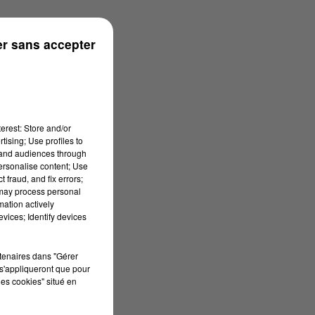
r sans accepter
erest: Store and/or
tising; Use profiles to
tand audiences through
personalise content; Use
 fraud, and fix errors;
 may process personal
mation actively
vices; Identify devices
rtenaires dans "Gérer
s'appliqueront que pour
les cookies" situé en