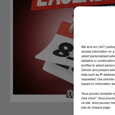
We and
our (447) partn
access information on a 
select personalised ad
statistics or combinatio
profiles to select person
Deliver and present adv
data such as IP address 
requested; Use precise g
based on information tra
Vous pouvez accepter en 
mes choix". Vous pouvez
ce site. Vous pouvez met
bas de chaque page.