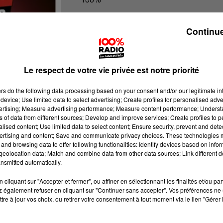
100% Radio l'agenda du Tarn nord
Continue
Le respect de votre vie privée est notre priorité
ers
do the following data processing based on your consent and/or our legitimate int
device; Use limited data to select advertising; Create profiles for personalised adver
vertising; Measure advertising performance; Measure content performance; Unders
ns of data from different sources; Develop and improve services; Create profiles to 
alised content; Use limited data to select content; Ensure security, prevent and detect
ertising and content; Save and communicate privacy choices. These technologies
and browsing data to offer following functionalities: Identify devices based on infor
eolocation data; Match and combine data from other data sources; Link different de
nsmitted automatically.
cliquant sur "Accepter et fermer", ou affiner en sélectionnant les finalités et/ou pa
 également refuser en cliquant sur "Continuer sans accepter". Vos préférences ne 
tre à jour vos choix, ou retirer votre consentement à tout moment via le lien "Gérer 