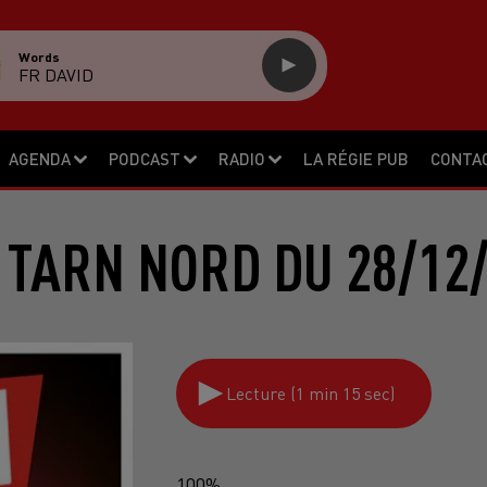
Words
FR DAVID
AGENDA
PODCAST
RADIO
LA RÉGIE PUB
CONTA
 TARN NORD DU 28/12/
Lecture (1 min 15 sec)
100%