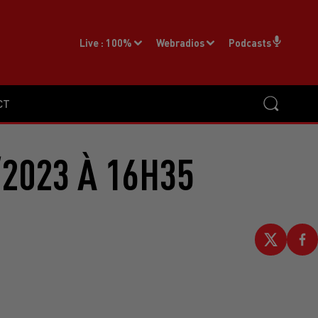
Live :
100%
Webradios
Podcasts
CT
2023 À 16H35