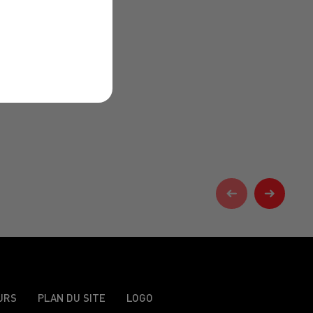
URS
PLAN DU SITE
LOGO