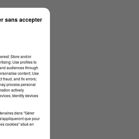
r sans accepter
erest: Store and/or
tising; Use profiles to
tand audiences through
personalise content; Use
 fraud, and fix errors;
 may process personal
mation actively
vices; Identify devices
rtenaires dans "Gérer
s'appliqueront que pour
les cookies" situé en