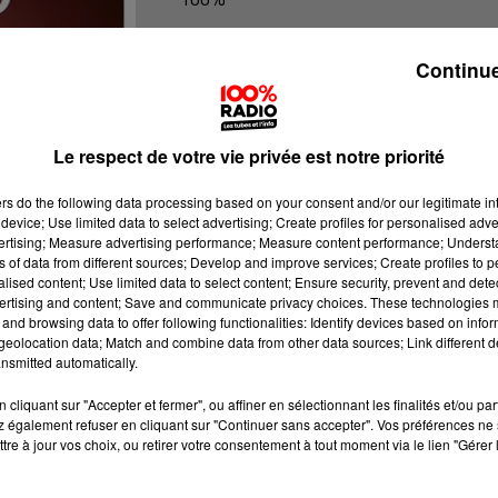
100% Radio l'agenda du Tarn nord
Continue
Le respect de votre vie privée est notre priorité
ers
do the following data processing based on your consent and/or our legitimate int
device; Use limited data to select advertising; Create profiles for personalised adver
vertising; Measure advertising performance; Measure content performance; Unders
ns of data from different sources; Develop and improve services; Create profiles to 
alised content; Use limited data to select content; Ensure security, prevent and detect
ertising and content; Save and communicate privacy choices. These technologies
and browsing data to offer following functionalities: Identify devices based on infor
eolocation data; Match and combine data from other data sources; Link different de
nsmitted automatically.
cliquant sur "Accepter et fermer", ou affiner en sélectionnant les finalités et/ou pa
 également refuser en cliquant sur "Continuer sans accepter". Vos préférences ne 
tre à jour vos choix, ou retirer votre consentement à tout moment via le lien "Gérer 