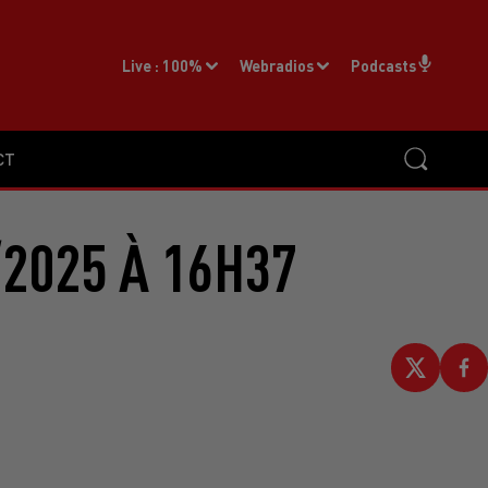
Live :
100%
Webradios
Podcasts
CT
2025 À 16H37