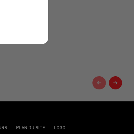
URS
PLAN DU SITE
LOGO