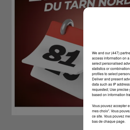
We and
our (447) partn
access information on a 
select personalised ad
statistics or combinatio
profiles to select person
Deliver and present adv
data such as IP address 
requested; Use precise g
based on information tra
Vous pouvez accepter en 
mes choix". Vous pouvez
ce site. Vous pouvez met
bas de chaque page.