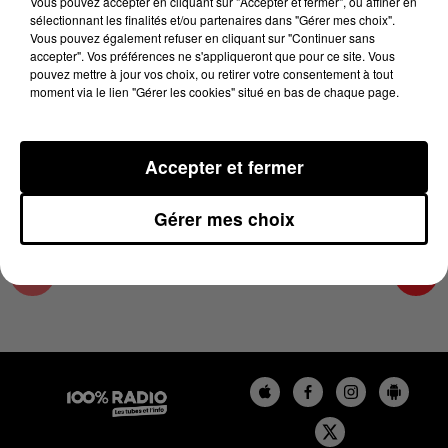
Vous pouvez accepter en cliquant sur "Accepter et fermer", ou affiner en
27 juin 2025 - 1 min 24 sec
sélectionnant les finalités et/ou partenaires dans "Gérer mes choix".
Vous pouvez également refuser en cliquant sur "Continuer sans
L'AGENDA DU TARN NORD DU 27/06/2025 À
accepter". Vos préférences ne s'appliqueront que pour ce site. Vous
11H01
pouvez mettre à jour vos choix, ou retirer votre consentement à tout
moment via le lien "Gérer les cookies" situé en bas de chaque page.
L'AGENDA DU TARN NORD
Accepter et fermer
Gérer mes choix