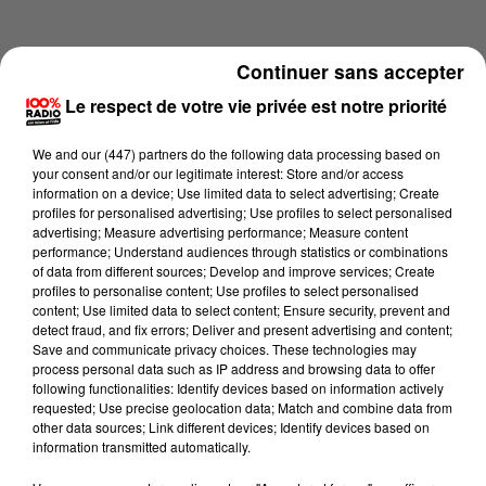
Continuer sans accepter
Le respect de votre vie privée est notre priorité
We and
our (447) partners
do the following data processing based on
your consent and/or our legitimate interest: Store and/or access
information on a device; Use limited data to select advertising; Create
profiles for personalised advertising; Use profiles to select personalised
advertising; Measure advertising performance; Measure content
performance; Understand audiences through statistics or combinations
of data from different sources; Develop and improve services; Create
profiles to personalise content; Use profiles to select personalised
content; Use limited data to select content; Ensure security, prevent and
Lecture (1 min 24 sec)
detect fraud, and fix errors; Deliver and present advertising and content;
Save and communicate privacy choices. These technologies may
process personal data such as IP address and browsing data to offer
following functionalities: Identify devices based on information actively
requested; Use precise geolocation data; Match and combine data from
100%
other data sources; Link different devices; Identify devices based on
information transmitted automatically.
100% Radio l'agenda du Tarn nord