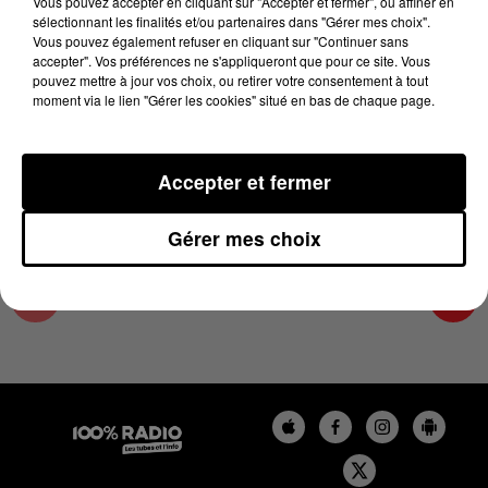
Vous pouvez accepter en cliquant sur "Accepter et fermer", ou affiner en
27 mai 2026 - 1 min 14 sec
sélectionnant les finalités et/ou partenaires dans "Gérer mes choix".
Vous pouvez également refuser en cliquant sur "Continuer sans
L'AGENDA DU TARN NORD DU 27/05/2026 À
accepter". Vos préférences ne s'appliqueront que pour ce site. Vous
06H46
pouvez mettre à jour vos choix, ou retirer votre consentement à tout
moment via le lien "Gérer les cookies" situé en bas de chaque page.
L'AGENDA DU TARN NORD
Accepter et fermer
Gérer mes choix