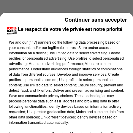
Continuer sans accepter
Le respect de votre vie privée est notre priorité
We and
our (447) partners
do the following data processing based on
your consent and/or our legitimate interest: Store and/or access
information on a device; Use limited data to select advertising; Create
profiles for personalised advertising; Use profiles to select personalised
advertising; Measure advertising performance; Measure content
performance; Understand audiences through statistics or combinations
of data from different sources; Develop and improve services; Create
profiles to personalise content; Use profiles to select personalised
content; Use limited data to select content; Ensure security, prevent and
Lecture (1 min 14 sec)
detect fraud, and fix errors; Deliver and present advertising and content;
Save and communicate privacy choices. These technologies may
process personal data such as IP address and browsing data to offer
following functionalities: Identify devices based on information actively
requested; Use precise geolocation data; Match and combine data from
100%
other data sources; Link different devices; Identify devices based on
information transmitted automatically.
L'agenda du Tarn nord du 27/05/2026 à 06h46