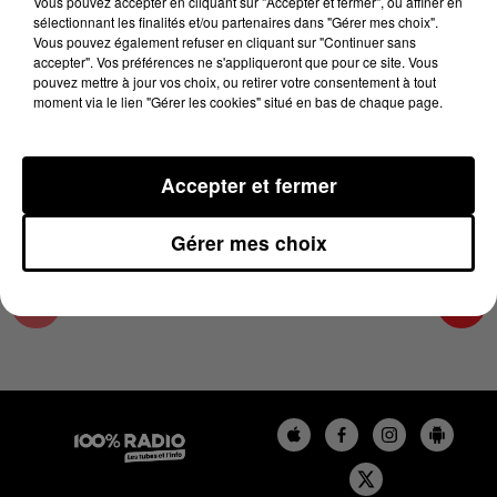
Vous pouvez accepter en cliquant sur "Accepter et fermer", ou affiner en
25 novembre 2023 - 1 min 14 sec
sélectionnant les finalités et/ou partenaires dans "Gérer mes choix".
Vous pouvez également refuser en cliquant sur "Continuer sans
L'AGENDA DU TARN NORD DU 25/11/2023 À
accepter". Vos préférences ne s'appliqueront que pour ce site. Vous
07H39
pouvez mettre à jour vos choix, ou retirer votre consentement à tout
moment via le lien "Gérer les cookies" situé en bas de chaque page.
L'AGENDA DU TARN NORD
Accepter et fermer
Gérer mes choix