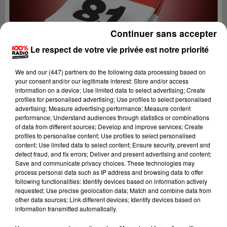
Continuer sans accepter
Le respect de votre vie privée est notre priorité
We and
our (447) partners
do the following data processing based on
your consent and/or our legitimate interest: Store and/or access
information on a device; Use limited data to select advertising; Create
profiles for personalised advertising; Use profiles to select personalised
advertising; Measure advertising performance; Measure content
performance; Understand audiences through statistics or combinations
of data from different sources; Develop and improve services; Create
profiles to personalise content; Use profiles to select personalised
content; Use limited data to select content; Ensure security, prevent and
Lecture (1 min 14 sec)
detect fraud, and fix errors; Deliver and present advertising and content;
Save and communicate privacy choices. These technologies may
process personal data such as IP address and browsing data to offer
following functionalities: Identify devices based on information actively
requested; Use precise geolocation data; Match and combine data from
100%
other data sources; Link different devices; Identify devices based on
information transmitted automatically.
100% Radio l'agenda du Tarn nord