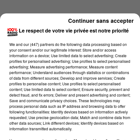
Continuer sans accepter
Le respect de votre vie privée est notre priorité
We and
our (447) partners
do the following data processing based on
your consent and/or our legitimate interest: Store and/or access
information on a device; Use limited data to select advertising; Create
profiles for personalised advertising; Use profiles to select personalised
advertising; Measure advertising performance; Measure content
performance; Understand audiences through statistics or combinations
of data from different sources; Develop and improve services; Create
profiles to personalise content; Use profiles to select personalised
content; Use limited data to select content; Ensure security, prevent and
Lecture (1 min 15 sec)
detect fraud, and fix errors; Deliver and present advertising and content;
Save and communicate privacy choices. These technologies may
process personal data such as IP address and browsing data to offer
following functionalities: Identify devices based on information actively
requested; Use precise geolocation data; Match and combine data from
100%
other data sources; Link different devices; Identify devices based on
information transmitted automatically.
100% Radio l'agenda du Tarn nord