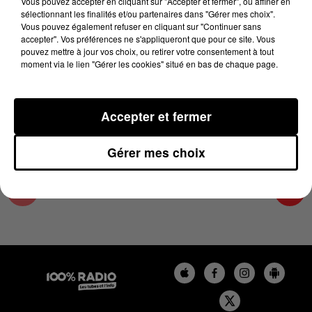
Vous pouvez accepter en cliquant sur "Accepter et fermer", ou affiner en
25 mars 2025 - 1 min 15 sec
sélectionnant les finalités et/ou partenaires dans "Gérer mes choix".
Vous pouvez également refuser en cliquant sur "Continuer sans
L'AGENDA DU TARN NORD DU 25/03/2025 À
accepter". Vos préférences ne s'appliqueront que pour ce site. Vous
06H48
pouvez mettre à jour vos choix, ou retirer votre consentement à tout
moment via le lien "Gérer les cookies" situé en bas de chaque page.
L'AGENDA DU TARN NORD
Accepter et fermer
Gérer mes choix