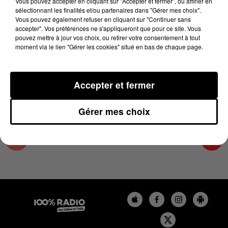
Vous pouvez accepter en cliquant sur "Accepter et fermer", ou affiner en
24 mai 2023 - 1 min 14 sec
sélectionnant les finalités et/ou partenaires dans "Gérer mes choix".
Vous pouvez également refuser en cliquant sur "Continuer sans
L'AGENDA DU TARN NORD DU 24/05/2023 À
accepter". Vos préférences ne s'appliqueront que pour ce site. Vous
10H39
pouvez mettre à jour vos choix, ou retirer votre consentement à tout
moment via le lien "Gérer les cookies" situé en bas de chaque page.
L'AGENDA DU TARN NORD
Accepter et fermer
Gérer mes choix