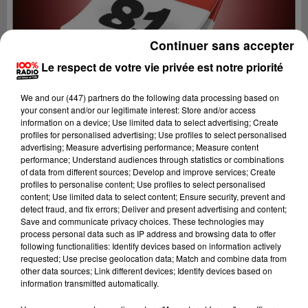
Continuer sans accepter
Le respect de votre vie privée est notre priorité
We and
our (447) partners
do the following data processing based on
your consent and/or our legitimate interest: Store and/or access
information on a device; Use limited data to select advertising; Create
profiles for personalised advertising; Use profiles to select personalised
advertising; Measure advertising performance; Measure content
performance; Understand audiences through statistics or combinations
of data from different sources; Develop and improve services; Create
profiles to personalise content; Use profiles to select personalised
content; Use limited data to select content; Ensure security, prevent and
Lecture (1 min 14 sec)
detect fraud, and fix errors; Deliver and present advertising and content;
Save and communicate privacy choices. These technologies may
process personal data such as IP address and browsing data to offer
following functionalities: Identify devices based on information actively
requested; Use precise geolocation data; Match and combine data from
100%
other data sources; Link different devices; Identify devices based on
information transmitted automatically.
L'agenda du Tarn nord