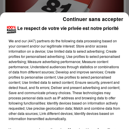
Continuer sans accepter
Le respect de votre vie privée est notre priorité
We and
our (447) partners
do the following data processing based on
your consent and/or our legitimate interest: Store and/or access
information on a device; Use limited data to select advertising; Create
profiles for personalised advertising; Use profiles to select personalised
advertising; Measure advertising performance; Measure content
performance; Understand audiences through statistics or combinations
of data from different sources; Develop and improve services; Create
profiles to personalise content; Use profiles to select personalised
content; Use limited data to select content; Ensure security, prevent and
Lecture (1 min 15 sec)
detect fraud, and fix errors; Deliver and present advertising and content;
Save and communicate privacy choices. These technologies may
process personal data such as IP address and browsing data to offer
following functionalities: Identify devices based on information actively
requested; Use precise geolocation data; Match and combine data from
100%
other data sources; Link different devices; Identify devices based on
information transmitted automatically.
100% Radio l'agenda du Tarn nord