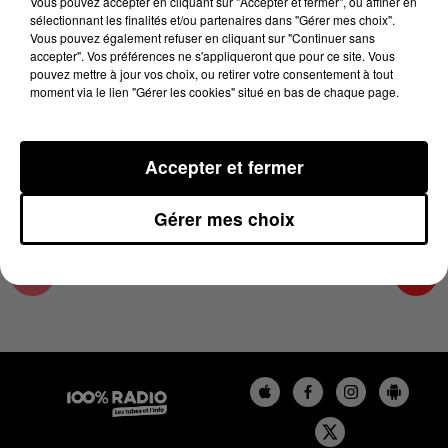
Vous pouvez accepter en cliquant sur "Accepter et fermer", ou affiner en
22 novembre 2023 - 1 min 15 sec
sélectionnant les finalités et/ou partenaires dans "Gérer mes choix".
Vous pouvez également refuser en cliquant sur "Continuer sans
L'AGENDA DU TARN NORD DU 22/11/2023 À
accepter". Vos préférences ne s'appliqueront que pour ce site. Vous
06H47
pouvez mettre à jour vos choix, ou retirer votre consentement à tout
moment via le lien "Gérer les cookies" situé en bas de chaque page.
L'AGENDA DU TARN NORD
Accepter et fermer
Gérer mes choix