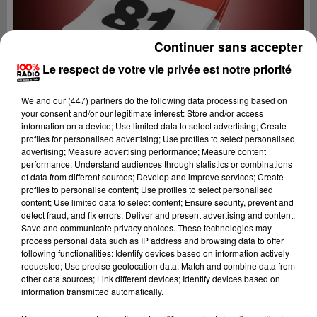
Continuer sans accepter
Le respect de votre vie privée est notre priorité
We and
our (447) partners
do the following data processing based on
your consent and/or our legitimate interest: Store and/or access
information on a device; Use limited data to select advertising; Create
profiles for personalised advertising; Use profiles to select personalised
advertising; Measure advertising performance; Measure content
performance; Understand audiences through statistics or combinations
of data from different sources; Develop and improve services; Create
profiles to personalise content; Use profiles to select personalised
content; Use limited data to select content; Ensure security, prevent and
Lecture (1 min 14 sec)
detect fraud, and fix errors; Deliver and present advertising and content;
Save and communicate privacy choices. These technologies may
process personal data such as IP address and browsing data to offer
following functionalities: Identify devices based on information actively
requested; Use precise geolocation data; Match and combine data from
100%
other data sources; Link different devices; Identify devices based on
information transmitted automatically.
100% Radio l'agenda du Tarn nord