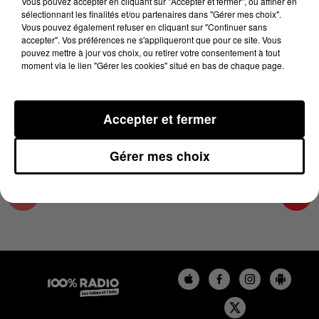
Vous pouvez accepter en cliquant sur "Accepter et fermer", ou affiner en
22 avril 2024 - 1 min 14 sec
sélectionnant les finalités et/ou partenaires dans "Gérer mes choix".
Vous pouvez également refuser en cliquant sur "Continuer sans
L'AGENDA DU TARN NORD DU 22/04/2024 À
accepter". Vos préférences ne s'appliqueront que pour ce site. Vous
07H50
pouvez mettre à jour vos choix, ou retirer votre consentement à tout
moment via le lien "Gérer les cookies" situé en bas de chaque page.
L'AGENDA DU TARN NORD
Accepter et fermer
Gérer mes choix