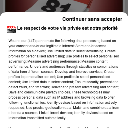
Continuer sans accepter
Le respect de votre vie privée est notre priorité
We and
our (447) partners
do the following data processing based on
your consent and/or our legitimate interest: Store and/or access
information on a device; Use limited data to select advertising; Create
profiles for personalised advertising; Use profiles to select personalised
advertising; Measure advertising performance; Measure content
performance; Understand audiences through statistics or combinations
of data from different sources; Develop and improve services; Create
profiles to personalise content; Use profiles to select personalised
content; Use limited data to select content; Ensure security, prevent and
Lecture (1 min 14 sec)
detect fraud, and fix errors; Deliver and present advertising and content;
Save and communicate privacy choices. These technologies may
process personal data such as IP address and browsing data to offer
following functionalities: Identify devices based on information actively
requested; Use precise geolocation data; Match and combine data from
100%
other data sources; Link different devices; Identify devices based on
information transmitted automatically.
100% Radio l'agenda du Tarn nord