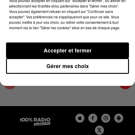
Vous pouvez accepter en cliquant sur "Accepter et fermer", ou affiner en
22 mars 2024 - 1 min 14 sec
sélectionnant les finalités et/ou partenaires dans "Gérer mes choix".
Vous pouvez également refuser en cliquant sur "Continuer sans
L'AGENDA DU TARN NORD DU 22/03/2024 À
accepter". Vos préférences ne s'appliqueront que pour ce site. Vous
06H46
pouvez mettre à jour vos choix, ou retirer votre consentement à tout
moment via le lien "Gérer les cookies" situé en bas de chaque page.
L'AGENDA DU TARN NORD
Accepter et fermer
Gérer mes choix