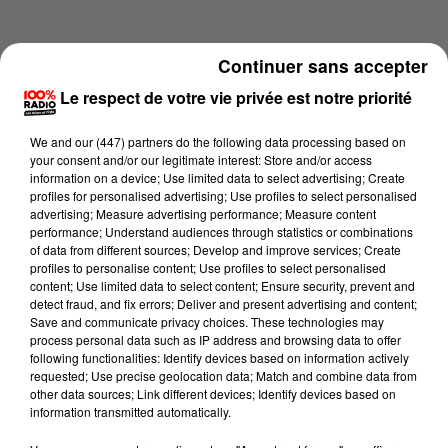
Continuer sans accepter
Le respect de votre vie privée est notre priorité
We and
our (447) partners
do the following data processing based on
your consent and/or our legitimate interest: Store and/or access
information on a device; Use limited data to select advertising; Create
profiles for personalised advertising; Use profiles to select personalised
advertising; Measure advertising performance; Measure content
performance; Understand audiences through statistics or combinations
of data from different sources; Develop and improve services; Create
profiles to personalise content; Use profiles to select personalised
content; Use limited data to select content; Ensure security, prevent and
Lecture (1 min 24 sec)
detect fraud, and fix errors; Deliver and present advertising and content;
Save and communicate privacy choices. These technologies may
process personal data such as IP address and browsing data to offer
following functionalities: Identify devices based on information actively
requested; Use precise geolocation data; Match and combine data from
100%
other data sources; Link different devices; Identify devices based on
information transmitted automatically.
100% Radio l'agenda du Tarn nord