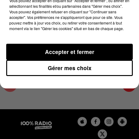
Vous pouvez accepter en cliquant sur "Accepter et fermer", ou affiner en
20 juin 2025 - 1 min 24 sec
sélectionnant les finalités et/ou partenaires dans "Gérer mes choix".
Vous pouvez également refuser en cliquant sur "Continuer sans
L'AGENDA DU TARN NORD DU 20/06/2025 À
accepter". Vos préférences ne s'appliqueront que pour ce site. Vous
11H00
pouvez mettre à jour vos choix, ou retirer votre consentement à tout
moment via le lien "Gérer les cookies" situé en bas de chaque page.
L'AGENDA DU TARN NORD
Accepter et fermer
Gérer mes choix