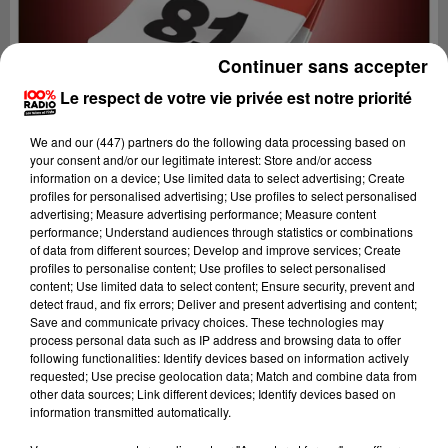
Continuer sans accepter
Le respect de votre vie privée est notre priorité
We and
our (447) partners
do the following data processing based on
your consent and/or our legitimate interest: Store and/or access
information on a device; Use limited data to select advertising; Create
profiles for personalised advertising; Use profiles to select personalised
advertising; Measure advertising performance; Measure content
performance; Understand audiences through statistics or combinations
of data from different sources; Develop and improve services; Create
profiles to personalise content; Use profiles to select personalised
content; Use limited data to select content; Ensure security, prevent and
Lecture (1 min 14 sec)
detect fraud, and fix errors; Deliver and present advertising and content;
Save and communicate privacy choices. These technologies may
process personal data such as IP address and browsing data to offer
following functionalities: Identify devices based on information actively
requested; Use precise geolocation data; Match and combine data from
100%
other data sources; Link different devices; Identify devices based on
information transmitted automatically.
100% Radio l'agenda du Tarn nord