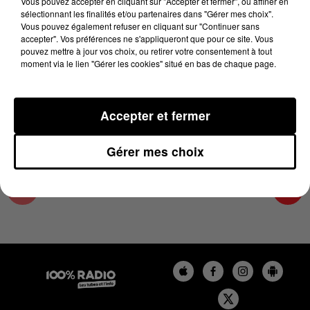
Vous pouvez accepter en cliquant sur "Accepter et fermer", ou affiner en
20 juin 2024 - 1 min 14 sec
sélectionnant les finalités et/ou partenaires dans "Gérer mes choix".
Vous pouvez également refuser en cliquant sur "Continuer sans
L'AGENDA DU TARN NORD DU 20/06/2024 À
accepter". Vos préférences ne s'appliqueront que pour ce site. Vous
10H39
pouvez mettre à jour vos choix, ou retirer votre consentement à tout
moment via le lien "Gérer les cookies" situé en bas de chaque page.
L'AGENDA DU TARN NORD
Accepter et fermer
Gérer mes choix