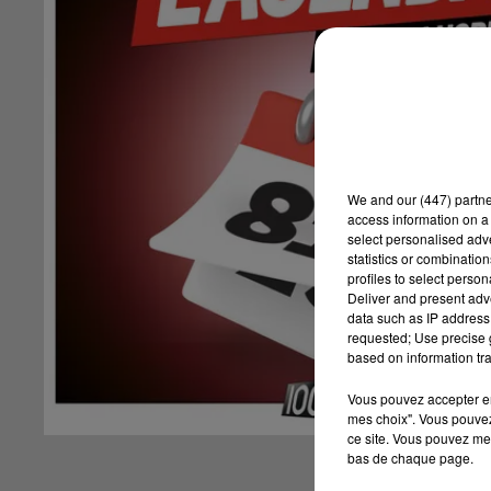
We and
our (447) partn
access information on a 
select personalised ad
statistics or combinatio
profiles to select person
Deliver and present adv
data such as IP address 
requested; Use precise g
based on information tra
Vous pouvez accepter en 
mes choix". Vous pouvez
ce site. Vous pouvez met
bas de chaque page.