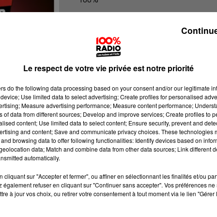
L'agenda du Tarn nord
Continue
Le respect de votre vie privée est notre priorité
ers
do the following data processing based on your consent and/or our legitimate int
device; Use limited data to select advertising; Create profiles for personalised adver
vertising; Measure advertising performance; Measure content performance; Unders
ns of data from different sources; Develop and improve services; Create profiles to 
alised content; Use limited data to select content; Ensure security, prevent and detect
ertising and content; Save and communicate privacy choices. These technologies
and browsing data to offer following functionalities: Identify devices based on infor
eolocation data; Match and combine data from other data sources; Link different de
nsmitted automatically.
cliquant sur "Accepter et fermer", ou affiner en sélectionnant les finalités et/ou pa
 également refuser en cliquant sur "Continuer sans accepter". Vos préférences ne 
tre à jour vos choix, ou retirer votre consentement à tout moment via le lien "Gérer 