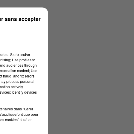
r sans accepter
erest: Store and/or
tising; Use profiles to
tand audiences through
personalise content; Use
 fraud, and fix errors;
 may process personal
mation actively
vices; Identify devices
rtenaires dans "Gérer
s'appliqueront que pour
les cookies" situé en