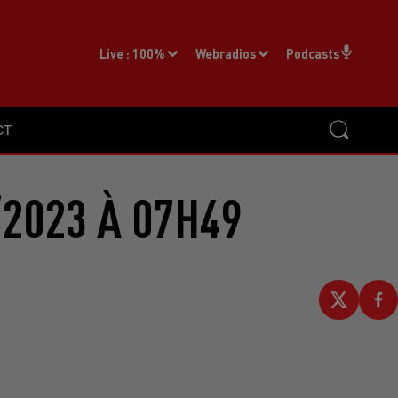
Live :
100%
Webradios
Podcasts
CT
2023 À 07H49