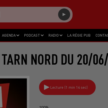
AGENDA
PODCAST
RADIO
LA RÉGIE PUB
CONTA
 TARN NORD DU 20/06/
Lecture (1 min 14 sec)
100%