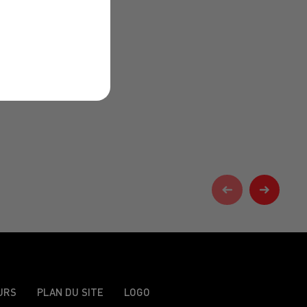
URS
PLAN DU SITE
LOGO