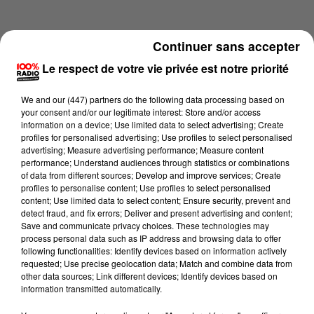
Continuer sans accepter
Le respect de votre vie privée est notre priorité
We and
our (447) partners
do the following data processing based on
your consent and/or our legitimate interest: Store and/or access
information on a device; Use limited data to select advertising; Create
profiles for personalised advertising; Use profiles to select personalised
advertising; Measure advertising performance; Measure content
performance; Understand audiences through statistics or combinations
of data from different sources; Develop and improve services; Create
profiles to personalise content; Use profiles to select personalised
content; Use limited data to select content; Ensure security, prevent and
Lecture (1 min 14 sec)
detect fraud, and fix errors; Deliver and present advertising and content;
Save and communicate privacy choices. These technologies may
process personal data such as IP address and browsing data to offer
following functionalities: Identify devices based on information actively
requested; Use precise geolocation data; Match and combine data from
100%
other data sources; Link different devices; Identify devices based on
information transmitted automatically.
100% Radio l'agenda du Tarn nord