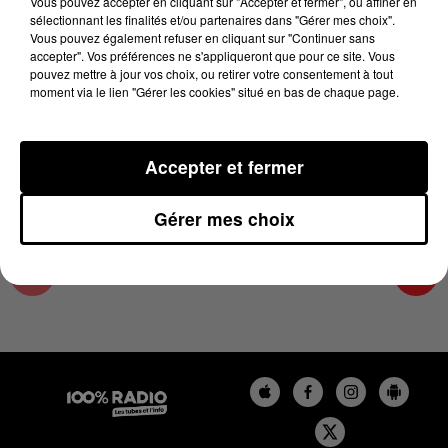
Vous pouvez accepter en cliquant sur "Accepter et fermer", ou affiner en
18 septembre 2025 - 1 min 14 sec
sélectionnant les finalités et/ou partenaires dans "Gérer mes choix".
Vous pouvez également refuser en cliquant sur "Continuer sans
L'AGENDA DU TARN NORD DU 18/09/2025 À
accepter". Vos préférences ne s'appliqueront que pour ce site. Vous
16H40
pouvez mettre à jour vos choix, ou retirer votre consentement à tout
moment via le lien "Gérer les cookies" situé en bas de chaque page.
L'AGENDA DU TARN NORD
Accepter et fermer
Gérer mes choix