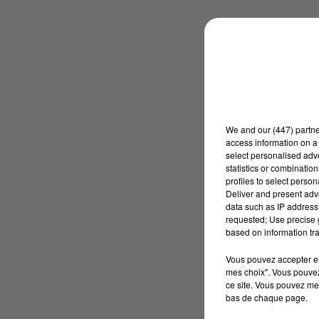
We and
our (447) partn
access information on a 
select personalised ad
statistics or combinatio
profiles to select person
Deliver and present adv
data such as IP address 
requested; Use precise g
based on information tra
Vous pouvez accepter en 
mes choix". Vous pouvez
ce site. Vous pouvez met
bas de chaque page.