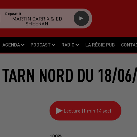
Repeat It
MARTIN GARRIX & ED
SHEERAN
AGENDA
PODCAST
RADIO
LA RÉGIE PUB
CONTA
 TARN NORD DU 18/06/
Lecture (1 min 14 sec)
100%