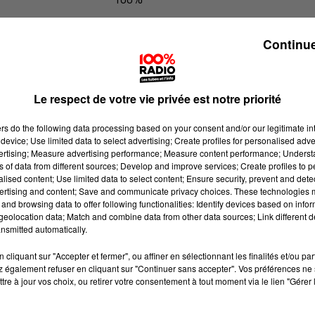
L'agenda du Tarn nord du 18/06/20
Continue
Le respect de votre vie privée est notre priorité
ers
do the following data processing based on your consent and/or our legitimate int
device; Use limited data to select advertising; Create profiles for personalised adver
vertising; Measure advertising performance; Measure content performance; Unders
ns of data from different sources; Develop and improve services; Create profiles to 
alised content; Use limited data to select content; Ensure security, prevent and detect
ertising and content; Save and communicate privacy choices. These technologies
and browsing data to offer following functionalities: Identify devices based on infor
eolocation data; Match and combine data from other data sources; Link different de
nsmitted automatically.
cliquant sur "Accepter et fermer", ou affiner en sélectionnant les finalités et/ou pa
 également refuser en cliquant sur "Continuer sans accepter". Vos préférences ne 
tre à jour vos choix, ou retirer votre consentement à tout moment via le lien "Gérer 