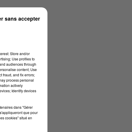
26 à 13h39
r sans accepter
erest: Store and/or
tising; Use profiles to
tand audiences through
personalise content; Use
 fraud, and fix errors;
 may process personal
mation actively
vices; Identify devices
rtenaires dans "Gérer
s'appliqueront que pour
les cookies" situé en