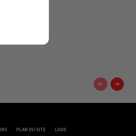
URS
PLAN DU SITE
LOGO