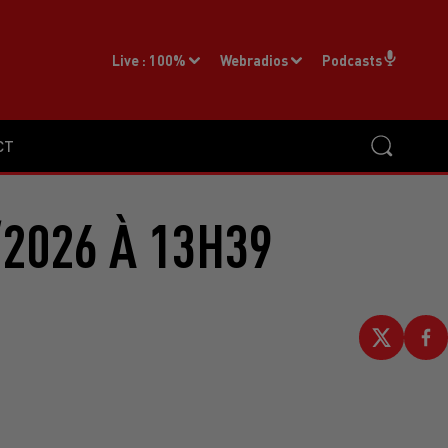
Live :
100%
Webradios
Podcasts
CT
2026 À 13H39