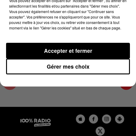
Vous pouvez accepter en cliquant sur "Accepter et fermer", ou affiner en
18 mai 2023 - 1 min 14 sec
sélectionnant les finalités et/ou partenaires dans "Gérer mes choix".
Vous pouvez également refuser en cliquant sur "Continuer sans
L'AGENDA DU TARN NORD DU 18/05/2023 À
accepter". Vos préférences ne s'appliqueront que pour ce site. Vous
06H44
pouvez mettre à jour vos choix, ou retirer votre consentement à tout
moment via le lien "Gérer les cookies" situé en bas de chaque page.
L'AGENDA DU TARN NORD
Accepter et fermer
Gérer mes choix