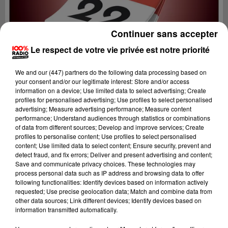
Continuer sans accepter
Le respect de votre vie privée est notre priorité
We and
our (447) partners
do the following data processing based on
your consent and/or our legitimate interest: Store and/or access
information on a device; Use limited data to select advertising; Create
profiles for personalised advertising; Use profiles to select personalised
advertising; Measure advertising performance; Measure content
performance; Understand audiences through statistics or combinations
of data from different sources; Develop and improve services; Create
profiles to personalise content; Use profiles to select personalised
content; Use limited data to select content; Ensure security, prevent and
Lecture (1 min 14 sec)
detect fraud, and fix errors; Deliver and present advertising and content;
Save and communicate privacy choices. These technologies may
process personal data such as IP address and browsing data to offer
following functionalities: Identify devices based on information actively
requested; Use precise geolocation data; Match and combine data from
100%
other data sources; Link different devices; Identify devices based on
information transmitted automatically.
L'agenda du Tarn nord