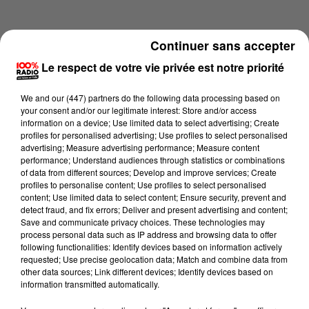
Continuer sans accepter
Le respect de votre vie privée est notre priorité
We and
our (447) partners
do the following data processing based on
your consent and/or our legitimate interest: Store and/or access
information on a device; Use limited data to select advertising; Create
profiles for personalised advertising; Use profiles to select personalised
advertising; Measure advertising performance; Measure content
performance; Understand audiences through statistics or combinations
of data from different sources; Develop and improve services; Create
profiles to personalise content; Use profiles to select personalised
content; Use limited data to select content; Ensure security, prevent and
Lecture (1 min 14 sec)
detect fraud, and fix errors; Deliver and present advertising and content;
Save and communicate privacy choices. These technologies may
process personal data such as IP address and browsing data to offer
following functionalities: Identify devices based on information actively
requested; Use precise geolocation data; Match and combine data from
100%
other data sources; Link different devices; Identify devices based on
information transmitted automatically.
L'agenda du Tarn nord du 17/05/2026 à 07h42