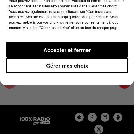
Vous pouvez accepter en cliquant sur "Accepter et fermer", ou affiner en
17 mai 2026 - 1 min 14 sec
sélectionnant les finalités et/ou partenaires dans "Gérer mes choix".
Vous pouvez également refuser en cliquant sur "Continuer sans
L'AGENDA DU TARN NORD DU 17/05/2026 À
accepter". Vos préférences ne s'appliqueront que pour ce site. Vous
07H42
pouvez mettre à jour vos choix, ou retirer votre consentement à tout
moment via le lien "Gérer les cookies" situé en bas de chaque page.
L'AGENDA DU TARN NORD
Accepter et fermer
Gérer mes choix