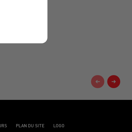
URS
PLAN DU SITE
LOGO