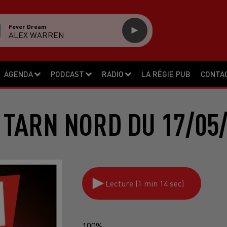
Fever Dream
ALEX WARREN
AGENDA
PODCAST
RADIO
LA RÉGIE PUB
CONTA
 TARN NORD DU 17/05/
Lecture (1 min 14 sec)
100%