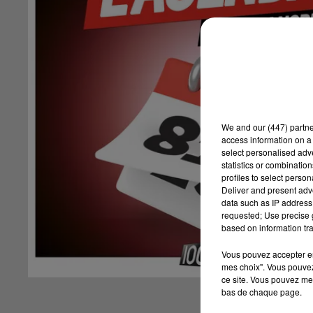
We and
our (447) partn
access information on a 
select personalised ad
statistics or combinatio
profiles to select person
Deliver and present adv
data such as IP address 
requested; Use precise g
based on information tra
Vous pouvez accepter en 
mes choix". Vous pouvez
ce site. Vous pouvez met
bas de chaque page.