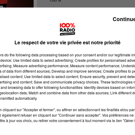
100% Radio l'agenda du Tarn nord
Continue
Le respect de votre vie privée est notre priorité
ers
do the following data processing based on your consent and/or our legitimate int
device; Use limited data to select advertising; Create profiles for personalised adver
vertising; Measure advertising performance; Measure content performance; Unders
ns of data from different sources; Develop and improve services; Create profiles to 
alised content; Use limited data to select content; Ensure security, prevent and detect
ertising and content; Save and communicate privacy choices. These technologies
and browsing data to offer following functionalities: Identify devices based on infor
eolocation data; Match and combine data from other data sources; Link different de
nsmitted automatically.
cliquant sur "Accepter et fermer", ou affiner en sélectionnant les finalités et/ou pa
 également refuser en cliquant sur "Continuer sans accepter". Vos préférences ne 
tre à jour vos choix, ou retirer votre consentement à tout moment via le lien "Gérer 