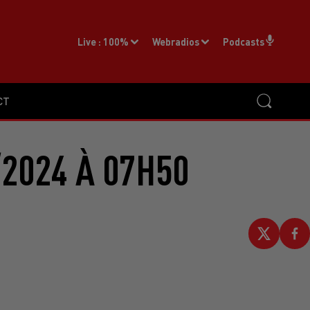
Live :
100%
Webradios
Podcasts
CT
2024 À 07H50