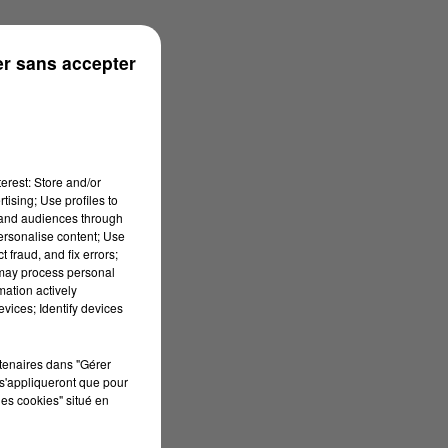
r sans accepter
erest: Store and/or
tising; Use profiles to
tand audiences through
personalise content; Use
 fraud, and fix errors;
 may process personal
mation actively
vices; Identify devices
rtenaires dans "Gérer
s'appliqueront que pour
les cookies" situé en