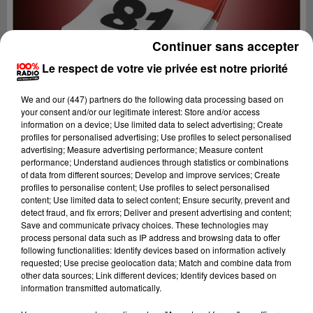
Continuer sans accepter
Le respect de votre vie privée est notre priorité
We and
our (447) partners
do the following data processing based on
your consent and/or our legitimate interest: Store and/or access
information on a device; Use limited data to select advertising; Create
profiles for personalised advertising; Use profiles to select personalised
advertising; Measure advertising performance; Measure content
performance; Understand audiences through statistics or combinations
of data from different sources; Develop and improve services; Create
profiles to personalise content; Use profiles to select personalised
content; Use limited data to select content; Ensure security, prevent and
Lecture (1 min 14 sec)
detect fraud, and fix errors; Deliver and present advertising and content;
Save and communicate privacy choices. These technologies may
process personal data such as IP address and browsing data to offer
following functionalities: Identify devices based on information actively
requested; Use precise geolocation data; Match and combine data from
100%
other data sources; Link different devices; Identify devices based on
information transmitted automatically.
100% Radio l'agenda du Tarn nord