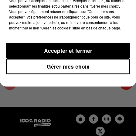
Vous pouvez accepter en cliquant sur "Accepter et fermer", ou affiner en
15 octobre 2024 - 1 min 14 sec
sélectionnant les finalités et/ou partenaires dans "Gérer mes choix".
Vous pouvez également refuser en cliquant sur "Continuer sans
L'AGENDA DU TARN NORD DU 15/10/2024 À
accepter". Vos préférences ne s'appliqueront que pour ce site. Vous
07H50
pouvez mettre à jour vos choix, ou retirer votre consentement à tout
moment via le lien "Gérer les cookies" situé en bas de chaque page.
L'AGENDA DU TARN NORD
Accepter et fermer
Gérer mes choix