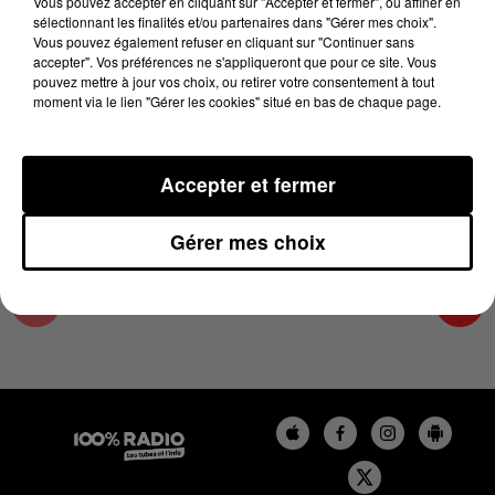
Vous pouvez accepter en cliquant sur "Accepter et fermer", ou affiner en
14 août 2025 - 1 min 14 sec
sélectionnant les finalités et/ou partenaires dans "Gérer mes choix".
Vous pouvez également refuser en cliquant sur "Continuer sans
L'AGENDA DU TARN NORD DU 14/08/2025 À
accepter". Vos préférences ne s'appliqueront que pour ce site. Vous
15H00
pouvez mettre à jour vos choix, ou retirer votre consentement à tout
moment via le lien "Gérer les cookies" situé en bas de chaque page.
L'AGENDA DU TARN NORD
Accepter et fermer
Gérer mes choix