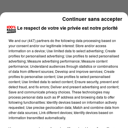
Continuer sans accepter
Le respect de votre vie privée est notre priorité
We and
our (447) partners
do the following data processing based on
your consent and/or our legitimate interest: Store and/or access
information on a device; Use limited data to select advertising; Create
profiles for personalised advertising; Use profiles to select personalised
advertising; Measure advertising performance; Measure content
performance; Understand audiences through statistics or combinations
of data from different sources; Develop and improve services; Create
profiles to personalise content; Use profiles to select personalised
content; Use limited data to select content; Ensure security, prevent and
Lecture (1 min 14 sec)
detect fraud, and fix errors; Deliver and present advertising and content;
Save and communicate privacy choices. These technologies may
process personal data such as IP address and browsing data to offer
following functionalities: Identify devices based on information actively
requested; Use precise geolocation data; Match and combine data from
100%
other data sources; Link different devices; Identify devices based on
information transmitted automatically.
100% Radio l'agenda du Tarn nord