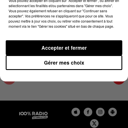
Vous pouvez accepter en cliquant sur "Accepter et fermer", ou affiner en
14 juin 2023 - 1 min 14 sec
sélectionnant les finalités et/ou partenaires dans "Gérer mes choix".
Vous pouvez également refuser en cliquant sur "Continuer sans
L'AGENDA DU TARN NORD DU 14/06/2023 À
accepter". Vos préférences ne s'appliqueront que pour ce site. Vous
06H47
pouvez mettre à jour vos choix, ou retirer votre consentement à tout
moment via le lien "Gérer les cookies" situé en bas de chaque page.
L'AGENDA DU TARN NORD
Accepter et fermer
Gérer mes choix