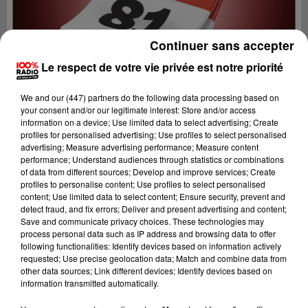
Continuer sans accepter
Le respect de votre vie privée est notre priorité
We and
our (447) partners
do the following data processing based on
your consent and/or our legitimate interest: Store and/or access
information on a device; Use limited data to select advertising; Create
profiles for personalised advertising; Use profiles to select personalised
advertising; Measure advertising performance; Measure content
performance; Understand audiences through statistics or combinations
of data from different sources; Develop and improve services; Create
profiles to personalise content; Use profiles to select personalised
content; Use limited data to select content; Ensure security, prevent and
Lecture (1 min 14 sec)
detect fraud, and fix errors; Deliver and present advertising and content;
Save and communicate privacy choices. These technologies may
process personal data such as IP address and browsing data to offer
following functionalities: Identify devices based on information actively
requested; Use precise geolocation data; Match and combine data from
100%
other data sources; Link different devices; Identify devices based on
information transmitted automatically.
L'agenda du Tarn nord