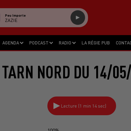
Peu Importe
ZAZIE
AGENDA
PODCAST
RADIO
LA RÉGIE PUB
CONTA
 TARN NORD DU 14/05/
Lecture (1 min 14 sec)
100%