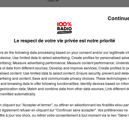
100% Radio l'agenda du Tarn nord
Continue
Le respect de votre vie privée est notre priorité
ers
do the following data processing based on your consent and/or our legitimate int
device; Use limited data to select advertising; Create profiles for personalised adver
vertising; Measure advertising performance; Measure content performance; Unders
ns of data from different sources; Develop and improve services; Create profiles to 
alised content; Use limited data to select content; Ensure security, prevent and detect
ertising and content; Save and communicate privacy choices. These technologies
and browsing data to offer following functionalities: Identify devices based on infor
eolocation data; Match and combine data from other data sources; Link different de
nsmitted automatically.
cliquant sur "Accepter et fermer", ou affiner en sélectionnant les finalités et/ou pa
 également refuser en cliquant sur "Continuer sans accepter". Vos préférences ne 
tre à jour vos choix, ou retirer votre consentement à tout moment via le lien "Gérer 