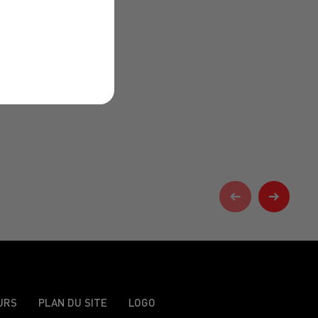
URS
PLAN DU SITE
LOGO