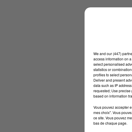
We and
our (447) partn
access information on a 
select personalised ad
statistics or combinatio
profiles to select person
Deliver and present adv
data such as IP address 
requested; Use precise g
based on information tra
Vous pouvez accepter en 
mes choix". Vous pouvez
ce site. Vous pouvez met
bas de chaque page.