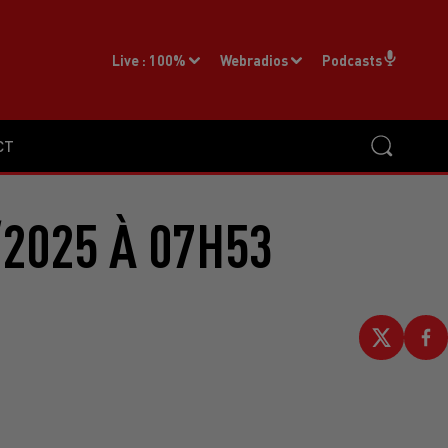
Live :
100%
Webradios
Podcasts
CT
2025 À 07H53