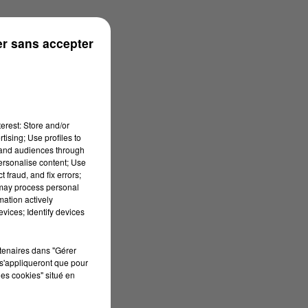
r sans accepter
erest: Store and/or
tising; Use profiles to
tand audiences through
personalise content; Use
 fraud, and fix errors;
 may process personal
mation actively
vices; Identify devices
rtenaires dans "Gérer
s'appliqueront que pour
les cookies" situé en