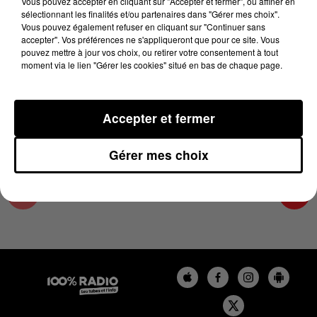
Vous pouvez accepter en cliquant sur "Accepter et fermer", ou affiner en
13 août 2025 - 1 min 16 sec
sélectionnant les finalités et/ou partenaires dans "Gérer mes choix".
Vous pouvez également refuser en cliquant sur "Continuer sans
L'AGENDA DU TARN NORD DU 13/08/2025 À
accepter". Vos préférences ne s'appliqueront que pour ce site. Vous
15H00
pouvez mettre à jour vos choix, ou retirer votre consentement à tout
moment via le lien "Gérer les cookies" situé en bas de chaque page.
L'AGENDA DU TARN NORD
Accepter et fermer
Gérer mes choix