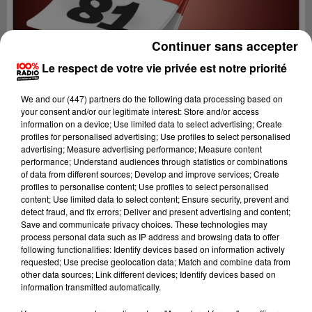
Continuer sans accepter
Le respect de votre vie privée est notre priorité
We and
our (447) partners
do the following data processing based on
your consent and/or our legitimate interest: Store and/or access
information on a device; Use limited data to select advertising; Create
profiles for personalised advertising; Use profiles to select personalised
advertising; Measure advertising performance; Measure content
performance; Understand audiences through statistics or combinations
of data from different sources; Develop and improve services; Create
profiles to personalise content; Use profiles to select personalised
content; Use limited data to select content; Ensure security, prevent and
Lecture (1 min 16 sec)
detect fraud, and fix errors; Deliver and present advertising and content;
Save and communicate privacy choices. These technologies may
process personal data such as IP address and browsing data to offer
following functionalities: Identify devices based on information actively
requested; Use precise geolocation data; Match and combine data from
100%
other data sources; Link different devices; Identify devices based on
information transmitted automatically.
100% Radio l'agenda du Tarn nord