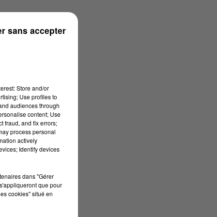
26 à 06h38
r sans accepter
erest: Store and/or
tising; Use profiles to
tand audiences through
personalise content; Use
 fraud, and fix errors;
 may process personal
mation actively
vices; Identify devices
rtenaires dans "Gérer
s'appliqueront que pour
les cookies" situé en