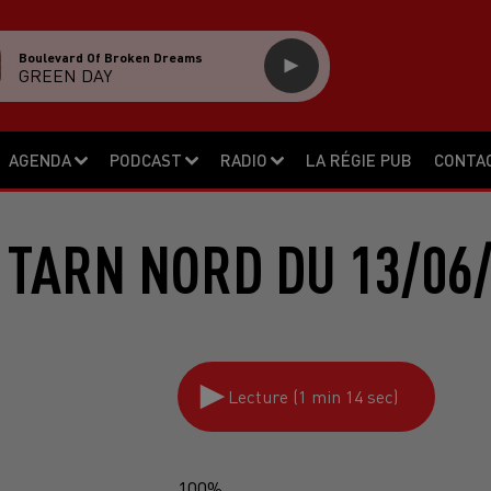
Boulevard Of Broken Dreams
GREEN DAY
AGENDA
PODCAST
RADIO
LA RÉGIE PUB
CONTA
 TARN NORD DU 13/06/
Lecture (1 min 14 sec)
100%