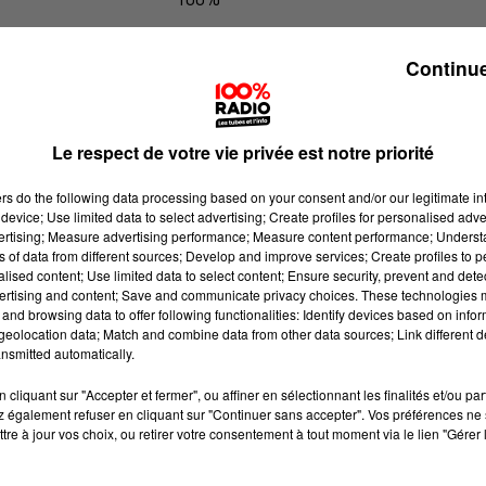
L'agenda du Tarn nord du 13/06/20
Continue
Le respect de votre vie privée est notre priorité
ers
do the following data processing based on your consent and/or our legitimate int
device; Use limited data to select advertising; Create profiles for personalised adver
vertising; Measure advertising performance; Measure content performance; Unders
ns of data from different sources; Develop and improve services; Create profiles to 
alised content; Use limited data to select content; Ensure security, prevent and detect
ertising and content; Save and communicate privacy choices. These technologies
and browsing data to offer following functionalities: Identify devices based on infor
eolocation data; Match and combine data from other data sources; Link different de
nsmitted automatically.
cliquant sur "Accepter et fermer", ou affiner en sélectionnant les finalités et/ou pa
 également refuser en cliquant sur "Continuer sans accepter". Vos préférences ne 
tre à jour vos choix, ou retirer votre consentement à tout moment via le lien "Gérer 