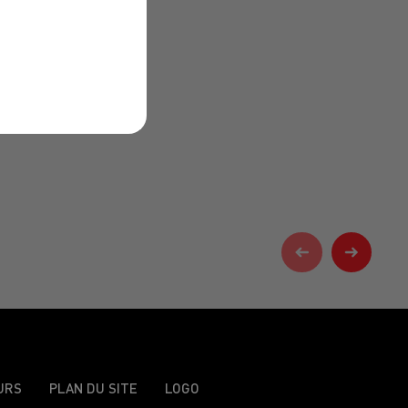
URS
PLAN DU SITE
LOGO