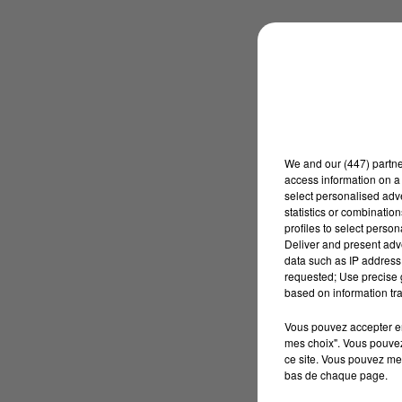
We and
our (447) partn
access information on a 
select personalised ad
statistics or combinatio
profiles to select person
Deliver and present adv
data such as IP address 
requested; Use precise g
based on information tra
Vous pouvez accepter en 
mes choix". Vous pouvez
ce site. Vous pouvez met
bas de chaque page.