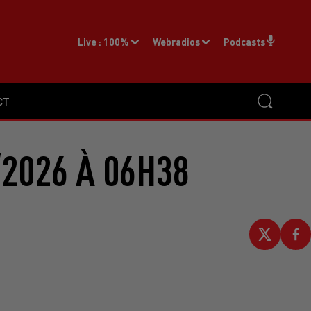
Live :
100%
Webradios
Podcasts
CT
2026 À 06H38