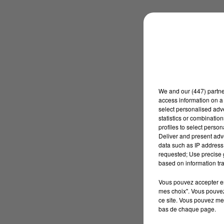
We and
our (447) partn
access information on a 
select personalised ad
statistics or combinatio
profiles to select person
Deliver and present adv
data such as IP address 
requested; Use precise g
based on information tra
Vous pouvez accepter en 
mes choix". Vous pouvez
ce site. Vous pouvez met
bas de chaque page.