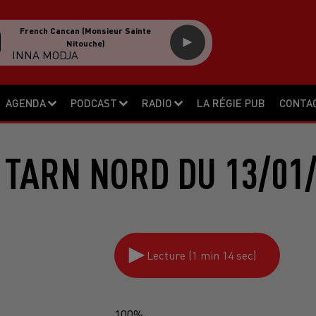
French Cancan (monsieur Sainte
Nitouche)
INNA MODJA
AGENDA
PODCAST
RADIO
LA RÉGIE PUB
CONTA
 TARN NORD DU 13/01/
Lecture (1 min 14 sec)
100%