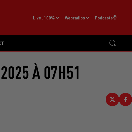
Live :
100%
Webradios
Podcasts
CT
2025 À 07H51