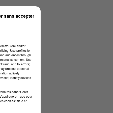
r sans accepter
erest: Store and/or
tising; Use profiles to
tand audiences through
personalise content; Use
 fraud, and fix errors;
 may process personal
mation actively
vices; Identify devices
rtenaires dans "Gérer
s'appliqueront que pour
les cookies" situé en