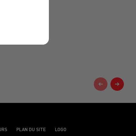
URS
PLAN DU SITE
LOGO