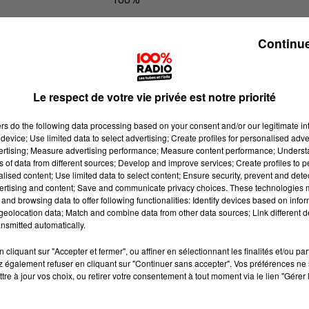
100% Radio l'agenda du Tarn nord
Continue
Le respect de votre vie privée est notre priorité
ers
do the following data processing based on your consent and/or our legitimate int
device; Use limited data to select advertising; Create profiles for personalised adver
vertising; Measure advertising performance; Measure content performance; Unders
ns of data from different sources; Develop and improve services; Create profiles to 
alised content; Use limited data to select content; Ensure security, prevent and detect
ertising and content; Save and communicate privacy choices. These technologies
and browsing data to offer following functionalities: Identify devices based on infor
eolocation data; Match and combine data from other data sources; Link different de
nsmitted automatically.
cliquant sur "Accepter et fermer", ou affiner en sélectionnant les finalités et/ou pa
 également refuser en cliquant sur "Continuer sans accepter". Vos préférences ne 
tre à jour vos choix, ou retirer votre consentement à tout moment via le lien "Gérer 