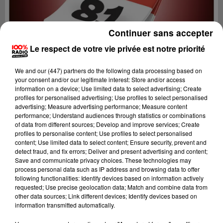
Continuer sans accepter
Le respect de votre vie privée est notre priorité
We and
our (447) partners
do the following data processing based on
your consent and/or our legitimate interest: Store and/or access
information on a device; Use limited data to select advertising; Create
profiles for personalised advertising; Use profiles to select personalised
advertising; Measure advertising performance; Measure content
performance; Understand audiences through statistics or combinations
of data from different sources; Develop and improve services; Create
profiles to personalise content; Use profiles to select personalised
content; Use limited data to select content; Ensure security, prevent and
Lecture (1 min 15 sec)
detect fraud, and fix errors; Deliver and present advertising and content;
Save and communicate privacy choices. These technologies may
process personal data such as IP address and browsing data to offer
following functionalities: Identify devices based on information actively
requested; Use precise geolocation data; Match and combine data from
100%
other data sources; Link different devices; Identify devices based on
information transmitted automatically.
100% Radio l'agenda du Tarn nord