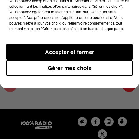
Vous pouvez accepter en cliquant sur "Accepter et fermer", ou affiner en
12 juin 2024 - 1 min 15 sec
sélectionnant les finalités et/ou partenaires dans "Gérer mes choix".
Vous pouvez également refuser en cliquant sur "Continuer sans
L'AGENDA DU TARN NORD DU 12/06/2024 À
accepter". Vos préférences ne s'appliqueront que pour ce site. Vous
10H41
pouvez mettre à jour vos choix, ou retirer votre consentement à tout
moment via le lien "Gérer les cookies" situé en bas de chaque page.
L'AGENDA DU TARN NORD
Accepter et fermer
Gérer mes choix