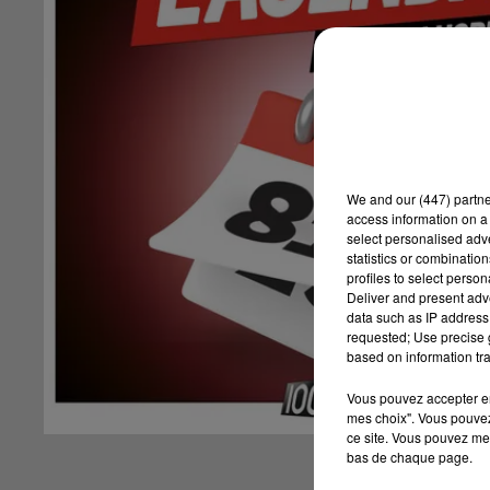
We and
our (447) partn
access information on a 
select personalised ad
statistics or combinatio
profiles to select person
Deliver and present adv
data such as IP address 
requested; Use precise g
based on information tra
Vous pouvez accepter en 
mes choix". Vous pouvez
ce site. Vous pouvez met
bas de chaque page.