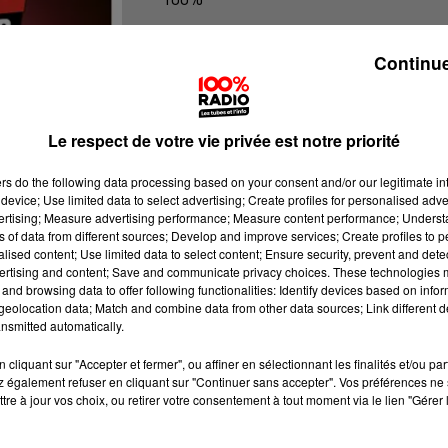
100% Radio l'agenda du Tarn nord
Continue
Le respect de votre vie privée est notre priorité
ers
do the following data processing based on your consent and/or our legitimate int
device; Use limited data to select advertising; Create profiles for personalised adver
vertising; Measure advertising performance; Measure content performance; Unders
ns of data from different sources; Develop and improve services; Create profiles to 
alised content; Use limited data to select content; Ensure security, prevent and detect
ertising and content; Save and communicate privacy choices. These technologies
and browsing data to offer following functionalities: Identify devices based on infor
eolocation data; Match and combine data from other data sources; Link different de
nsmitted automatically.
cliquant sur "Accepter et fermer", ou affiner en sélectionnant les finalités et/ou pa
 également refuser en cliquant sur "Continuer sans accepter". Vos préférences ne 
tre à jour vos choix, ou retirer votre consentement à tout moment via le lien "Gérer 