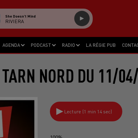
She Doesn't Mind
RIVIERA
AGENDA
PODCAST
RADIO
LA RÉGIE PUB
CONTA
 TARN NORD DU 11/04/
Lecture (1 min 14 sec)
100%