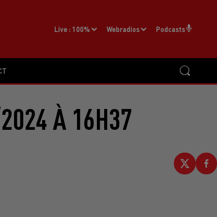
Live :
100%
Webradios
Podcasts
CT
2024 À 16H37