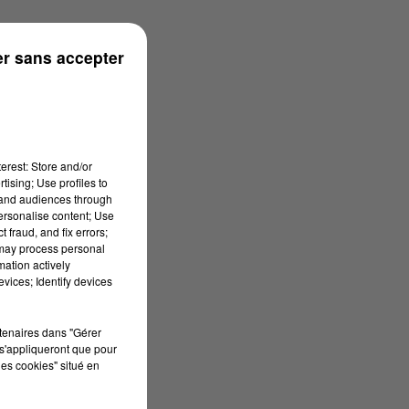
r sans accepter
erest: Store and/or
tising; Use profiles to
tand audiences through
personalise content; Use
 fraud, and fix errors;
 may process personal
mation actively
vices; Identify devices
rtenaires dans "Gérer
s'appliqueront que pour
les cookies" situé en