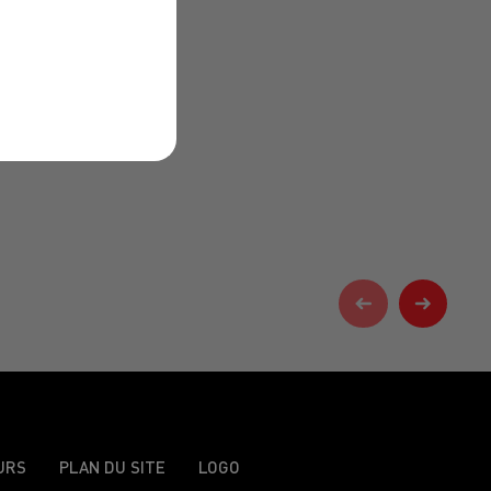
URS
PLAN DU SITE
LOGO