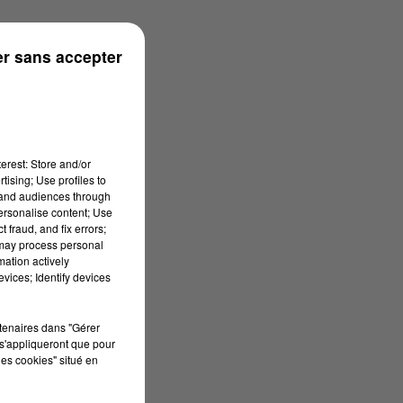
r sans accepter
erest: Store and/or
tising; Use profiles to
tand audiences through
personalise content; Use
 fraud, and fix errors;
 may process personal
mation actively
vices; Identify devices
rtenaires dans "Gérer
s'appliqueront que pour
les cookies" situé en