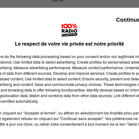
100% Radio l'agenda du Tarn nord
Continue
Le respect de votre vie privée est notre priorité
ers
do the following data processing based on your consent and/or our legitimate int
device; Use limited data to select advertising; Create profiles for personalised adver
vertising; Measure advertising performance; Measure content performance; Unders
ns of data from different sources; Develop and improve services; Create profiles to 
alised content; Use limited data to select content; Ensure security, prevent and detect
ertising and content; Save and communicate privacy choices. These technologies
and browsing data to offer following functionalities: Identify devices based on infor
eolocation data; Match and combine data from other data sources; Link different de
nsmitted automatically.
cliquant sur "Accepter et fermer", ou affiner en sélectionnant les finalités et/ou pa
 également refuser en cliquant sur "Continuer sans accepter". Vos préférences ne 
tre à jour vos choix, ou retirer votre consentement à tout moment via le lien "Gérer 