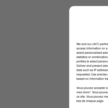
We and
our (447) partn
access information on a 
select personalised ad
statistics or combinatio
profiles to select person
Deliver and present adv
data such as IP address 
requested; Use precise g
based on information tra
Vous pouvez accepter en 
mes choix". Vous pouvez
ce site. Vous pouvez met
bas de chaque page.