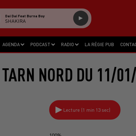
Dai Dai Feat Burna Boy
SHAKIRA
AGENDA
PODCAST
RADIO
LA RÉGIE PUB
CONTA
 TARN NORD DU 11/01/
Lecture (1 min 13 sec)
100%