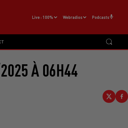
Live :
100%
Webradios
Podcasts
CT
2025 À 06H44