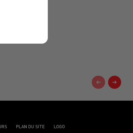
URS
PLAN DU SITE
LOGO