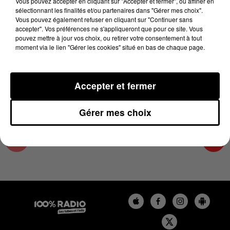
Vous pouvez accepter en cliquant sur "Accepter et fermer", ou affiner en
9 juin 2025 - 5 min 2 sec
sélectionnant les finalités et/ou partenaires dans "Gérer mes choix".
Vous pouvez également refuser en cliquant sur "Continuer sans
L'AGENDA DU TARN NORD DU 09/06/2025 À
accepter". Vos préférences ne s'appliqueront que pour ce site. Vous
06H46
pouvez mettre à jour vos choix, ou retirer votre consentement à tout
moment via le lien "Gérer les cookies" situé en bas de chaque page.
L'AGENDA DU TARN NORD
Accepter et fermer
Gérer mes choix