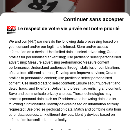
Continuer sans accepter
Le respect de votre vie privée est notre priorité
We and
our (447) partners
do the following data processing based on
your consent and/or our legitimate interest: Store and/or access
information on a device; Use limited data to select advertising; Create
profiles for personalised advertising; Use profiles to select personalised
advertising; Measure advertising performance; Measure content
performance; Understand audiences through statistics or combinations
of data from different sources; Develop and improve services; Create
profiles to personalise content; Use profiles to select personalised
content; Use limited data to select content; Ensure security, prevent and
Lecture (5 min 2 sec)
detect fraud, and fix errors; Deliver and present advertising and content;
Save and communicate privacy choices. These technologies may
process personal data such as IP address and browsing data to offer
following functionalities: Identify devices based on information actively
requested; Use precise geolocation data; Match and combine data from
100%
other data sources; Link different devices; Identify devices based on
information transmitted automatically.
100% Radio l'agenda du Tarn nord