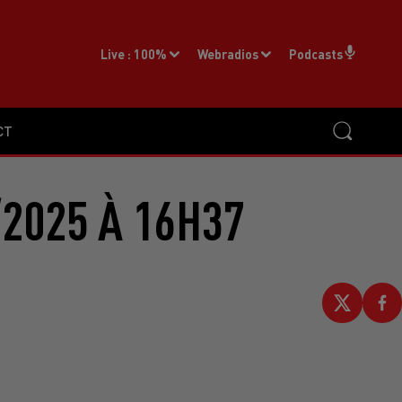
Live :
100%
Webradios
Podcasts
CT
2025 À 16H37