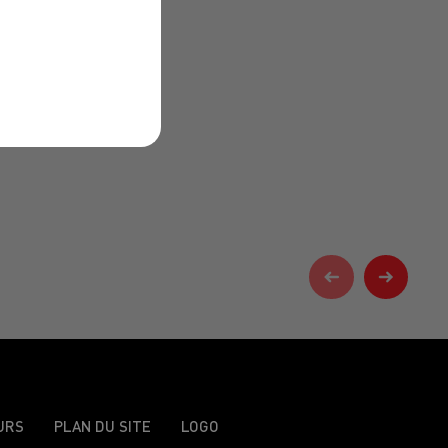
URS
PLAN DU SITE
LOGO