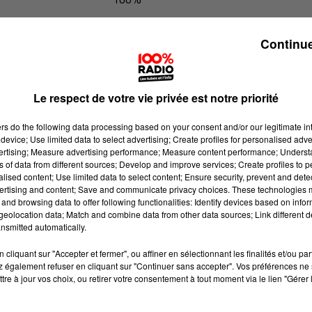
100% Radio l'agenda du Tarn nord
Continue
Le respect de votre vie privée est notre priorité
ers
do the following data processing based on your consent and/or our legitimate int
device; Use limited data to select advertising; Create profiles for personalised adver
vertising; Measure advertising performance; Measure content performance; Unders
ns of data from different sources; Develop and improve services; Create profiles to 
alised content; Use limited data to select content; Ensure security, prevent and detect
ertising and content; Save and communicate privacy choices. These technologies
and browsing data to offer following functionalities: Identify devices based on infor
eolocation data; Match and combine data from other data sources; Link different de
nsmitted automatically.
cliquant sur "Accepter et fermer", ou affiner en sélectionnant les finalités et/ou pa
 également refuser en cliquant sur "Continuer sans accepter". Vos préférences ne 
tre à jour vos choix, ou retirer votre consentement à tout moment via le lien "Gérer 