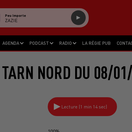
Peu Importe
ZAZIE
AGENDA
PODCAST
RADIO
LA RÉGIE PUB
CONTA
 TARN NORD DU 08/01/
Lecture (1 min 14 sec)
100%