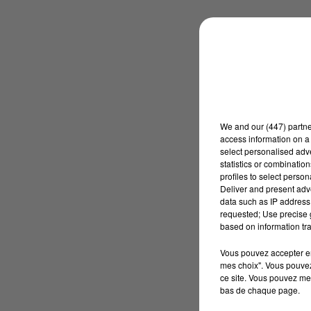
We and
our (447) partn
access information on a 
select personalised ad
statistics or combinatio
profiles to select person
Deliver and present adv
data such as IP address 
requested; Use precise g
based on information tra
Vous pouvez accepter en 
mes choix". Vous pouvez
ce site. Vous pouvez met
bas de chaque page.