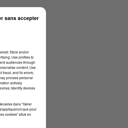
r sans accepter
erest: Store and/or
tising; Use profiles to
tand audiences through
personalise content; Use
 fraud, and fix errors;
 may process personal
mation actively
vices; Identify devices
rtenaires dans "Gérer
s'appliqueront que pour
les cookies" situé en