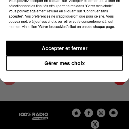
Vous pouvez accepter en cliquant sur "Accepter et fermer", ou affiner en
7 février 2025 - 1 min 13 sec
sélectionnant les finalités et/ou partenaires dans "Gérer mes choix".
Vous pouvez également refuser en cliquant sur "Continuer sans
L'AGENDA DU TARN NORD DU 07/02/2025 À
accepter". Vos préférences ne s'appliqueront que pour ce site. Vous
13H36
pouvez mettre à jour vos choix, ou retirer votre consentement à tout
moment via le lien "Gérer les cookies" situé en bas de chaque page.
L'AGENDA DU TARN NORD
Accepter et fermer
Gérer mes choix