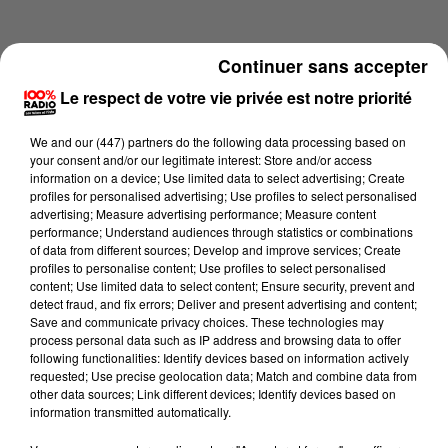
Continuer sans accepter
Le respect de votre vie privée est notre priorité
We and
our (447) partners
do the following data processing based on
your consent and/or our legitimate interest: Store and/or access
information on a device; Use limited data to select advertising; Create
profiles for personalised advertising; Use profiles to select personalised
advertising; Measure advertising performance; Measure content
performance; Understand audiences through statistics or combinations
of data from different sources; Develop and improve services; Create
profiles to personalise content; Use profiles to select personalised
content; Use limited data to select content; Ensure security, prevent and
Lecture (1 min 14 sec)
detect fraud, and fix errors; Deliver and present advertising and content;
Save and communicate privacy choices. These technologies may
process personal data such as IP address and browsing data to offer
following functionalities: Identify devices based on information actively
requested; Use precise geolocation data; Match and combine data from
100%
other data sources; Link different devices; Identify devices based on
information transmitted automatically.
100% Radio l'agenda du Tarn nord