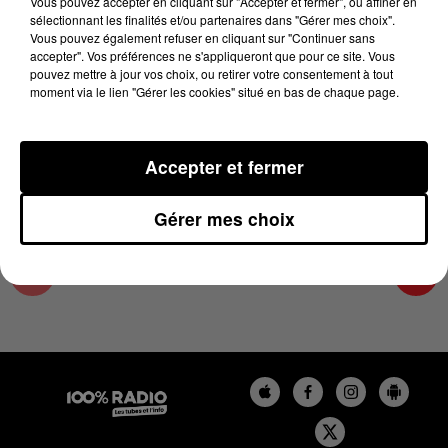
Vous pouvez accepter en cliquant sur "Accepter et fermer", ou affiner en
7 février 2025 - 1 min 14 sec
sélectionnant les finalités et/ou partenaires dans "Gérer mes choix".
Vous pouvez également refuser en cliquant sur "Continuer sans
L'AGENDA DU TARN NORD DU 07/02/2025 À
accepter". Vos préférences ne s'appliqueront que pour ce site. Vous
06H47
pouvez mettre à jour vos choix, ou retirer votre consentement à tout
moment via le lien "Gérer les cookies" situé en bas de chaque page.
L'AGENDA DU TARN NORD
Accepter et fermer
Gérer mes choix