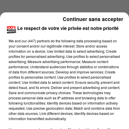
Continuer sans accepter
Le respect de votre vie privée est notre priorité
We and
our (447) partners
do the following data processing based on
your consent and/or our legitimate interest: Store and/or access
information on a device; Use limited data to select advertising; Create
profiles for personalised advertising; Use profiles to select personalised
advertising; Measure advertising performance; Measure content
performance; Understand audiences through statistics or combinations
of data from different sources; Develop and improve services; Create
profiles to personalise content; Use profiles to select personalised
content; Use limited data to select content; Ensure security, prevent and
Lecture (1 min 9 sec)
detect fraud, and fix errors; Deliver and present advertising and content;
Save and communicate privacy choices. These technologies may
process personal data such as IP address and browsing data to offer
following functionalities: Identify devices based on information actively
requested; Use precise geolocation data; Match and combine data from
100%
other data sources; Link different devices; Identify devices based on
information transmitted automatically.
100% Radio l'agenda du Tarn nord