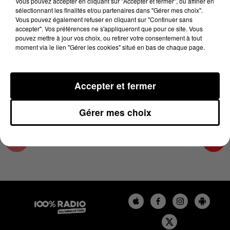
Vous pouvez accepter en cliquant sur "Accepter et fermer", ou affiner en
6 août 2025 - 1 min 9 sec
sélectionnant les finalités et/ou partenaires dans "Gérer mes choix".
Vous pouvez également refuser en cliquant sur "Continuer sans
L'AGENDA DU TARN NORD DU 06/08/2025 À
accepter". Vos préférences ne s'appliqueront que pour ce site. Vous
06H49
pouvez mettre à jour vos choix, ou retirer votre consentement à tout
moment via le lien "Gérer les cookies" situé en bas de chaque page.
L'AGENDA DU TARN NORD
Accepter et fermer
Gérer mes choix