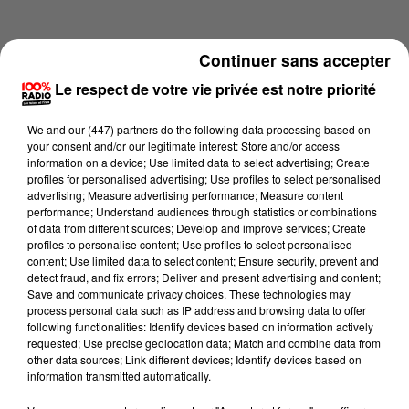
Continuer sans accepter
Le respect de votre vie privée est notre priorité
We and
our (447) partners
do the following data processing based on
your consent and/or our legitimate interest: Store and/or access
information on a device; Use limited data to select advertising; Create
profiles for personalised advertising; Use profiles to select personalised
advertising; Measure advertising performance; Measure content
performance; Understand audiences through statistics or combinations
of data from different sources; Develop and improve services; Create
profiles to personalise content; Use profiles to select personalised
content; Use limited data to select content; Ensure security, prevent and
Lecture (1 min 14 sec)
detect fraud, and fix errors; Deliver and present advertising and content;
Save and communicate privacy choices. These technologies may
process personal data such as IP address and browsing data to offer
following functionalities: Identify devices based on information actively
requested; Use precise geolocation data; Match and combine data from
100%
other data sources; Link different devices; Identify devices based on
information transmitted automatically.
L'agenda du Tarn nord du 05/07/2026 à 06h39