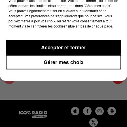
Vous pouvez accepter en cliquant sur "Accepter et fermer", ou affiner en
5 juillet 2026 - 1 min 14 sec
sélectionnant les finalités et/ou partenaires dans "Gérer mes choix".
Vous pouvez également refuser en cliquant sur "Continuer sans
L'AGENDA DU TARN NORD DU 05/07/2026 À
accepter". Vos préférences ne s'appliqueront que pour ce site. Vous
06H39
pouvez mettre à jour vos choix, ou retirer votre consentement à tout
moment via le lien "Gérer les cookies" situé en bas de chaque page.
L'AGENDA DU TARN NORD
Accepter et fermer
Gérer mes choix