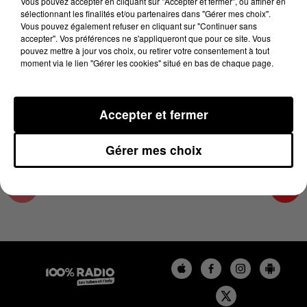
Vous pouvez accepter en cliquant sur "Accepter et fermer", ou affiner en
5 février 2025 - 1 min 13 sec
sélectionnant les finalités et/ou partenaires dans "Gérer mes choix".
Vous pouvez également refuser en cliquant sur "Continuer sans
L'AGENDA DU TARN NORD DU 05/02/2025 À
accepter". Vos préférences ne s'appliqueront que pour ce site. Vous
10H40
pouvez mettre à jour vos choix, ou retirer votre consentement à tout
moment via le lien "Gérer les cookies" situé en bas de chaque page.
L'AGENDA DU TARN NORD
Accepter et fermer
Gérer mes choix