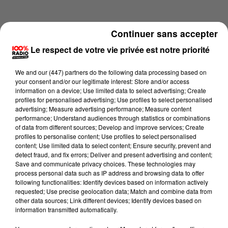
Continuer sans accepter
Le respect de votre vie privée est notre priorité
We and
our (447) partners
do the following data processing based on
your consent and/or our legitimate interest: Store and/or access
information on a device; Use limited data to select advertising; Create
profiles for personalised advertising; Use profiles to select personalised
advertising; Measure advertising performance; Measure content
performance; Understand audiences through statistics or combinations
of data from different sources; Develop and improve services; Create
profiles to personalise content; Use profiles to select personalised
content; Use limited data to select content; Ensure security, prevent and
Lecture (1 min 13 sec)
detect fraud, and fix errors; Deliver and present advertising and content;
Save and communicate privacy choices. These technologies may
process personal data such as IP address and browsing data to offer
following functionalities: Identify devices based on information actively
requested; Use precise geolocation data; Match and combine data from
100%
other data sources; Link different devices; Identify devices based on
information transmitted automatically.
100% Radio l'agenda du Tarn nord