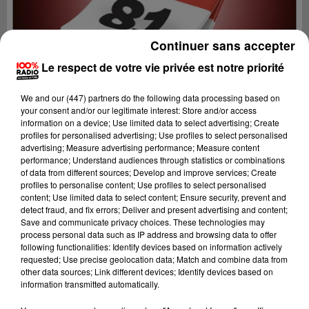
Continuer sans accepter
Le respect de votre vie privée est notre priorité
We and
our (447) partners
do the following data processing based on
your consent and/or our legitimate interest: Store and/or access
information on a device; Use limited data to select advertising; Create
profiles for personalised advertising; Use profiles to select personalised
advertising; Measure advertising performance; Measure content
performance; Understand audiences through statistics or combinations
of data from different sources; Develop and improve services; Create
profiles to personalise content; Use profiles to select personalised
content; Use limited data to select content; Ensure security, prevent and
Lecture (1 min 15 sec)
detect fraud, and fix errors; Deliver and present advertising and content;
Save and communicate privacy choices. These technologies may
process personal data such as IP address and browsing data to offer
following functionalities: Identify devices based on information actively
requested; Use precise geolocation data; Match and combine data from
100%
other data sources; Link different devices; Identify devices based on
information transmitted automatically.
100% Radio l'agenda du Tarn nord