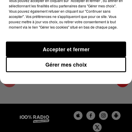
Vous pouvez accepter en cliquant sur "Accepter et fermer", ou affiner en
4 décembre 2023 - 1 min 15 sec
sélectionnant les finalités et/ou partenaires dans "Gérer mes choix".
Vous pouvez également refuser en cliquant sur "Continuer sans
L'AGENDA DU TARN NORD DU 04/12/2023 À
accepter". Vos préférences ne s'appliqueront que pour ce site. Vous
16H36
pouvez mettre à jour vos choix, ou retirer votre consentement à tout
moment via le lien "Gérer les cookies" situé en bas de chaque page.
L'AGENDA DU TARN NORD
Accepter et fermer
Gérer mes choix