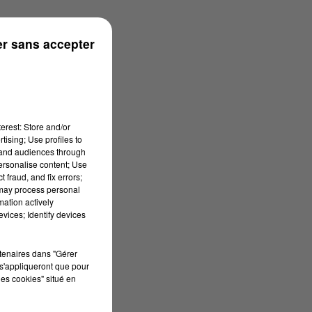
r sans accepter
erest: Store and/or
tising; Use profiles to
tand audiences through
personalise content; Use
 fraud, and fix errors;
 may process personal
mation actively
vices; Identify devices
rtenaires dans "Gérer
s'appliqueront que pour
les cookies" situé en