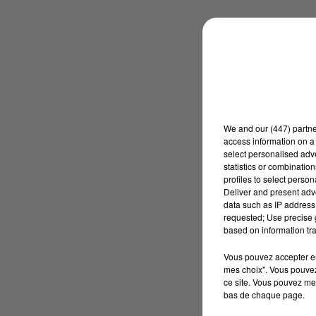
We and
our (447) partn
access information on a 
select personalised ad
statistics or combinatio
profiles to select person
Deliver and present adv
data such as IP address 
requested; Use precise g
based on information tra
Vous pouvez accepter en 
mes choix". Vous pouvez
ce site. Vous pouvez met
bas de chaque page.