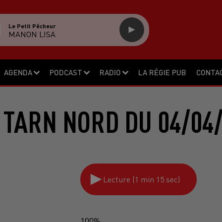
Le Petit Pêcheur
MANON LISA
AGENDA
PODCAST
RADIO
LA RÉGIE PUB
CONTA
 TARN NORD DU 04/04/
Lecture (1 min 15 sec)
100%