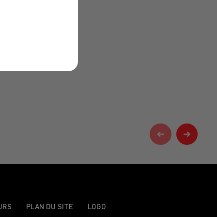
URS
PLAN DU SITE
LOGO