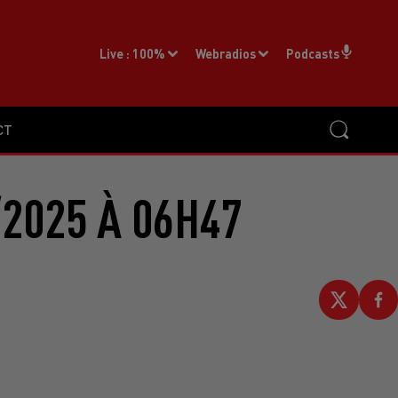
Live :
100%
Webradios
Podcasts
CT
2025 À 06H47