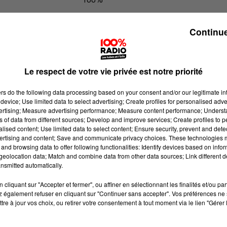
100% Radio l'agenda du Tarn nord
Continue
Le respect de votre vie privée est notre priorité
ers
do the following data processing based on your consent and/or our legitimate int
device; Use limited data to select advertising; Create profiles for personalised adver
vertising; Measure advertising performance; Measure content performance; Unders
ns of data from different sources; Develop and improve services; Create profiles to 
alised content; Use limited data to select content; Ensure security, prevent and detect
ertising and content; Save and communicate privacy choices. These technologies
and browsing data to offer following functionalities: Identify devices based on infor
eolocation data; Match and combine data from other data sources; Link different de
nsmitted automatically.
cliquant sur "Accepter et fermer", ou affiner en sélectionnant les finalités et/ou pa
 également refuser en cliquant sur "Continuer sans accepter". Vos préférences ne 
tre à jour vos choix, ou retirer votre consentement à tout moment via le lien "Gérer 