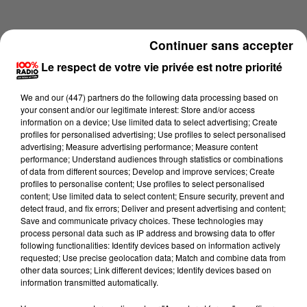
Continuer sans accepter
Le respect de votre vie privée est notre priorité
We and
our (447) partners
do the following data processing based on
your consent and/or our legitimate interest: Store and/or access
information on a device; Use limited data to select advertising; Create
profiles for personalised advertising; Use profiles to select personalised
advertising; Measure advertising performance; Measure content
performance; Understand audiences through statistics or combinations
of data from different sources; Develop and improve services; Create
profiles to personalise content; Use profiles to select personalised
content; Use limited data to select content; Ensure security, prevent and
Lecture (1 min 15 sec)
detect fraud, and fix errors; Deliver and present advertising and content;
Save and communicate privacy choices. These technologies may
process personal data such as IP address and browsing data to offer
following functionalities: Identify devices based on information actively
requested; Use precise geolocation data; Match and combine data from
100%
other data sources; Link different devices; Identify devices based on
information transmitted automatically.
100% Radio l'agenda du Tarn nord