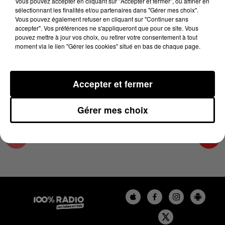
Vous pouvez accepter en cliquant sur "Accepter et fermer", ou affiner en
3 avril 2025 - 1 min 15 sec
sélectionnant les finalités et/ou partenaires dans "Gérer mes choix".
Vous pouvez également refuser en cliquant sur "Continuer sans
L'AGENDA DU TARN NORD DU 03/04/2025 À
accepter". Vos préférences ne s'appliqueront que pour ce site. Vous
10H42
pouvez mettre à jour vos choix, ou retirer votre consentement à tout
moment via le lien "Gérer les cookies" situé en bas de chaque page.
L'AGENDA DU TARN NORD
Accepter et fermer
Gérer mes choix