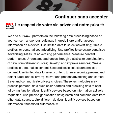
Continuer sans accepter
Le respect de votre vie privée est notre priorité
We and
our (447) partners
do the following data processing based on
your consent and/or our legitimate interest: Store and/or access
information on a device; Use limited data to select advertising; Create
profiles for personalised advertising; Use profiles to select personalised
advertising; Measure advertising performance; Measure content
performance; Understand audiences through statistics or combinations
of data from different sources; Develop and improve services; Create
profiles to personalise content; Use profiles to select personalised
content; Use limited data to select content; Ensure security, prevent and
Lecture (1 min 15 sec)
detect fraud, and fix errors; Deliver and present advertising and content;
Save and communicate privacy choices. These technologies may
process personal data such as IP address and browsing data to offer
following functionalities: Identify devices based on information actively
requested; Use precise geolocation data; Match and combine data from
100%
other data sources; Link different devices; Identify devices based on
information transmitted automatically.
100% Radio l'agenda du Tarn nord