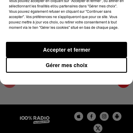
Vous pouvez accepter en cliquant sur "Accepter et fermer", ou affiner en
1er décembre 2023 - 1 min 15 sec
sélectionnant les finalités et/ou partenaires dans "Gérer mes choix".
Vous pouvez également refuser en cliquant sur "Continuer sans
L'AGENDA DU TARN NORD DU 01/12/2023 À
accepter". Vos préférences ne s'appliqueront que pour ce site. Vous
16H35
pouvez mettre à jour vos choix, ou retirer votre consentement à tout
moment via le lien "Gérer les cookies" situé en bas de chaque page.
L'AGENDA DU TARN NORD
Accepter et fermer
Gérer mes choix