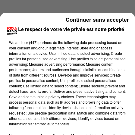
Continuer sans accepter
Le respect de votre vie privée est notre priorité
We and
our (447) partners
do the following data processing based on
your consent and/or our legitimate interest: Store and/or access
information on a device; Use limited data to select advertising; Create
profiles for personalised advertising; Use profiles to select personalised
advertising; Measure advertising performance; Measure content
performance; Understand audiences through statistics or combinations
of data from different sources; Develop and improve services; Create
profiles to personalise content; Use profiles to select personalised
content; Use limited data to select content; Ensure security, prevent and
Lecture (1 min 24 sec)
detect fraud, and fix errors; Deliver and present advertising and content;
Save and communicate privacy choices. These technologies may
process personal data such as IP address and browsing data to offer
following functionalities: Identify devices based on information actively
requested; Use precise geolocation data; Match and combine data from
100%
other data sources; Link different devices; Identify devices based on
information transmitted automatically.
100% Radio l'agenda du Tarn et Garonne