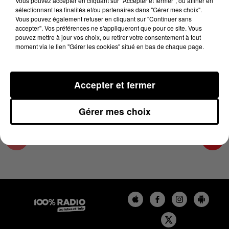
Vous pouvez accepter en cliquant sur "Accepter et fermer", ou affiner en
30 juin 2025 - 1 min 24 sec
sélectionnant les finalités et/ou partenaires dans "Gérer mes choix".
Vous pouvez également refuser en cliquant sur "Continuer sans
L'AGENDA DU TARN ET GARONNE DU
accepter". Vos préférences ne s'appliqueront que pour ce site. Vous
30/06/2025 À 09H59
pouvez mettre à jour vos choix, ou retirer votre consentement à tout
moment via le lien "Gérer les cookies" situé en bas de chaque page.
L'agenda du Tarn et Garonne
Accepter et fermer
Gérer mes choix