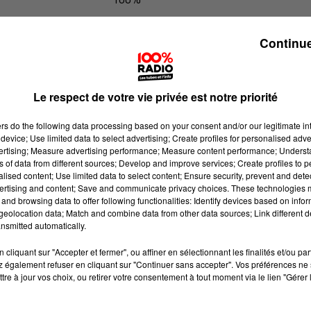
100% Radio l'agenda du Tarn et Ga
Continue
Le respect de votre vie privée est notre priorité
ers
do the following data processing based on your consent and/or our legitimate int
device; Use limited data to select advertising; Create profiles for personalised adver
vertising; Measure advertising performance; Measure content performance; Unders
ns of data from different sources; Develop and improve services; Create profiles to 
alised content; Use limited data to select content; Ensure security, prevent and detect
ertising and content; Save and communicate privacy choices. These technologies
and browsing data to offer following functionalities: Identify devices based on infor
eolocation data; Match and combine data from other data sources; Link different de
nsmitted automatically.
cliquant sur "Accepter et fermer", ou affiner en sélectionnant les finalités et/ou pa
 également refuser en cliquant sur "Continuer sans accepter". Vos préférences ne 
tre à jour vos choix, ou retirer votre consentement à tout moment via le lien "Gérer 