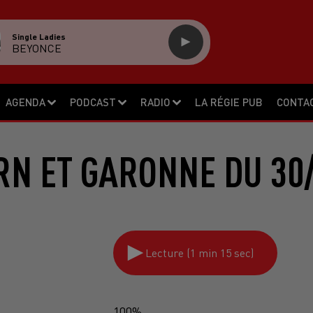
Single Ladies
BEYONCE
AGENDA
PODCAST
RADIO
LA RÉGIE PUB
CONTA
RN ET GARONNE DU 30/
Lecture (1 min 15 sec)
100%