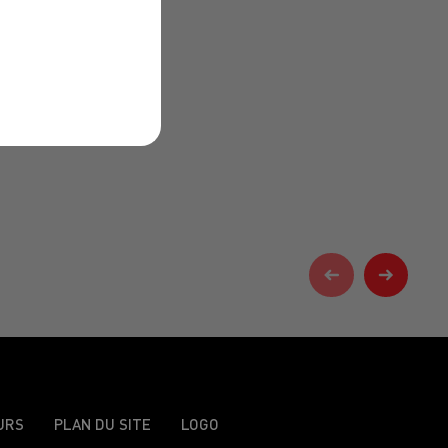
URS
PLAN DU SITE
LOGO