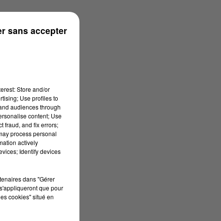
ronne
r sans accepter
erest: Store and/or
tising; Use profiles to
tand audiences through
personalise content; Use
 fraud, and fix errors;
 may process personal
mation actively
vices; Identify devices
rtenaires dans "Gérer
s'appliqueront que pour
les cookies" situé en