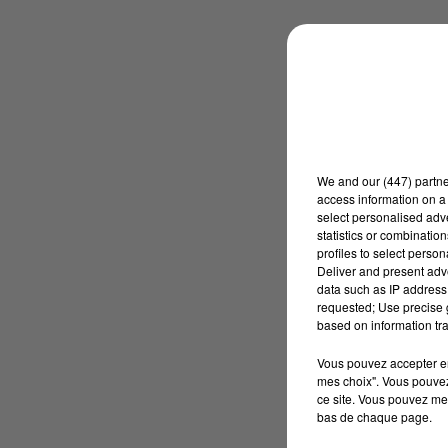
We and
our (447) partn
access information on a 
select personalised ad
statistics or combinatio
profiles to select person
Deliver and present adv
data such as IP address 
requested; Use precise g
based on information tra
Vous pouvez accepter en 
mes choix". Vous pouvez
ce site. Vous pouvez met
bas de chaque page.