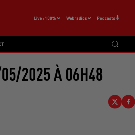
Live :
100%
Webradios
Podcasts
CT
05/2025 À 06H48