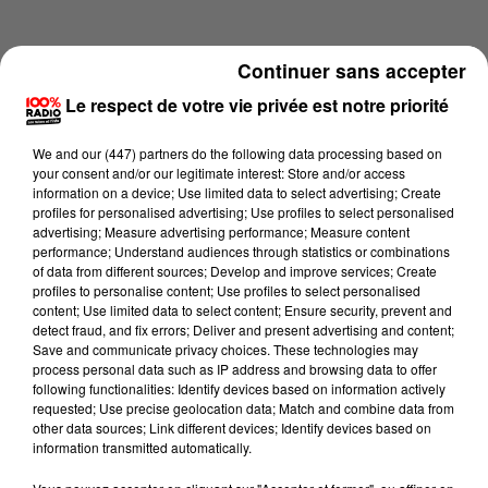
Continuer sans accepter
Le respect de votre vie privée est notre priorité
We and
our (447) partners
do the following data processing based on
your consent and/or our legitimate interest: Store and/or access
information on a device; Use limited data to select advertising; Create
profiles for personalised advertising; Use profiles to select personalised
advertising; Measure advertising performance; Measure content
performance; Understand audiences through statistics or combinations
of data from different sources; Develop and improve services; Create
profiles to personalise content; Use profiles to select personalised
content; Use limited data to select content; Ensure security, prevent and
Lecture (4 min 54 sec)
detect fraud, and fix errors; Deliver and present advertising and content;
Save and communicate privacy choices. These technologies may
process personal data such as IP address and browsing data to offer
following functionalities: Identify devices based on information actively
requested; Use precise geolocation data; Match and combine data from
100%
other data sources; Link different devices; Identify devices based on
information transmitted automatically.
100% Radio l'agenda du Tarn et Garonne