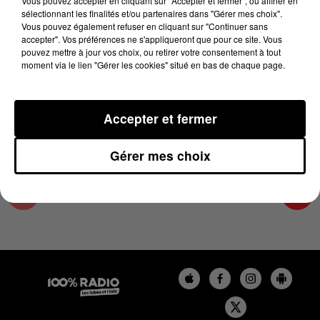
Vous pouvez accepter en cliquant sur "Accepter et fermer", ou affiner en
30 avril 2025 - 4 min 54 sec
sélectionnant les finalités et/ou partenaires dans "Gérer mes choix".
Vous pouvez également refuser en cliquant sur "Continuer sans
L'AGENDA DU TARN ET GARONNE DU
accepter". Vos préférences ne s'appliqueront que pour ce site. Vous
30/04/2025 À 06H45
pouvez mettre à jour vos choix, ou retirer votre consentement à tout
moment via le lien "Gérer les cookies" situé en bas de chaque page.
L'agenda du Tarn et Garonne
Accepter et fermer
Gérer mes choix