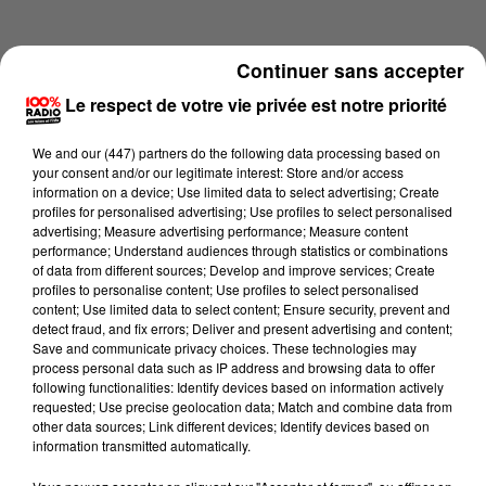
Continuer sans accepter
Le respect de votre vie privée est notre priorité
We and
our (447) partners
do the following data processing based on
your consent and/or our legitimate interest: Store and/or access
information on a device; Use limited data to select advertising; Create
profiles for personalised advertising; Use profiles to select personalised
advertising; Measure advertising performance; Measure content
performance; Understand audiences through statistics or combinations
of data from different sources; Develop and improve services; Create
profiles to personalise content; Use profiles to select personalised
content; Use limited data to select content; Ensure security, prevent and
Lecture (1 min 14 sec)
detect fraud, and fix errors; Deliver and present advertising and content;
Save and communicate privacy choices. These technologies may
process personal data such as IP address and browsing data to offer
following functionalities: Identify devices based on information actively
requested; Use precise geolocation data; Match and combine data from
100%
other data sources; Link different devices; Identify devices based on
information transmitted automatically.
100% Radio l'agenda du Tarn et Garonne