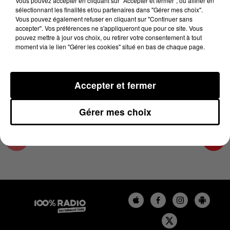
Vous pouvez accepter en cliquant sur "Accepter et fermer", ou affiner en
29 novembre 2025 - 1 min 14 sec
sélectionnant les finalités et/ou partenaires dans "Gérer mes choix".
Vous pouvez également refuser en cliquant sur "Continuer sans
L'AGENDA DU TARN ET GARONNE DU
accepter". Vos préférences ne s'appliqueront que pour ce site. Vous
29/11/2025 À 07H43
pouvez mettre à jour vos choix, ou retirer votre consentement à tout
moment via le lien "Gérer les cookies" situé en bas de chaque page.
L'agenda du Tarn et Garonne
Accepter et fermer
Gérer mes choix