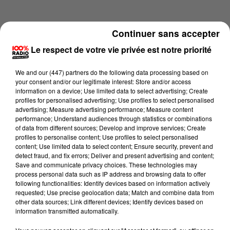
Continuer sans accepter
Le respect de votre vie privée est notre priorité
We and
our (447) partners
do the following data processing based on
your consent and/or our legitimate interest: Store and/or access
information on a device; Use limited data to select advertising; Create
profiles for personalised advertising; Use profiles to select personalised
advertising; Measure advertising performance; Measure content
performance; Understand audiences through statistics or combinations
of data from different sources; Develop and improve services; Create
profiles to personalise content; Use profiles to select personalised
content; Use limited data to select content; Ensure security, prevent and
Lecture (1 min 9 sec)
detect fraud, and fix errors; Deliver and present advertising and content;
Save and communicate privacy choices. These technologies may
process personal data such as IP address and browsing data to offer
following functionalities: Identify devices based on information actively
requested; Use precise geolocation data; Match and combine data from
100%
other data sources; Link different devices; Identify devices based on
information transmitted automatically.
100% Radio l'agenda du Tarn et Garonne