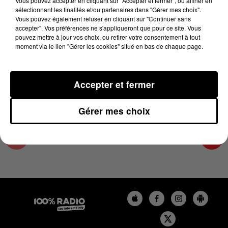
Vous pouvez accepter en cliquant sur "Accepter et fermer", ou affiner en
29 août 2025 - 1 min 9 sec
sélectionnant les finalités et/ou partenaires dans "Gérer mes choix".
Vous pouvez également refuser en cliquant sur "Continuer sans
L'AGENDA DU TARN ET GARONNE DU
accepter". Vos préférences ne s'appliqueront que pour ce site. Vous
29/08/2025 À 10H40
pouvez mettre à jour vos choix, ou retirer votre consentement à tout
moment via le lien "Gérer les cookies" situé en bas de chaque page.
L'agenda du Tarn et Garonne
Accepter et fermer
Gérer mes choix